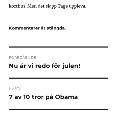
korthus. Men det slapp Tage uppleva.
Kommentarer är stängda.
Inläggsnavigering
FÖREGÅENDE
Nu är vi redo för julen!
Föregående
inlägg:
NÄSTA
7 av 10 tror på Obama
Nästa
inlägg: