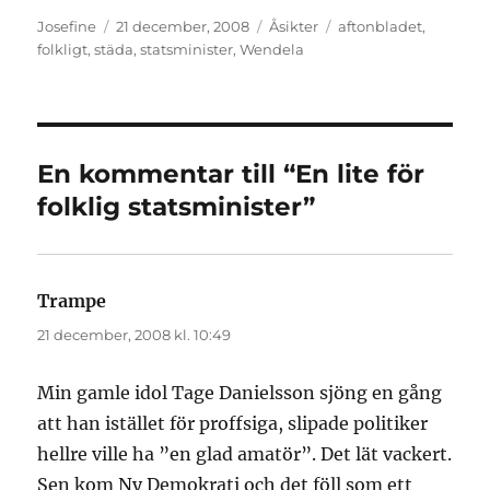
Författare
Publicerat
Kategorier
Etiketter
Josefine
21 december, 2008
Åsikter
aftonbladet
,
den
folkligt
,
städa
,
statsminister
,
Wendela
En kommentar till “En lite för
folklig statsminister”
Trampe
skriver:
21 december, 2008 kl. 10:49
Min gamle idol Tage Danielsson sjöng en gång
att han istället för proffsiga, slipade politiker
hellre ville ha ”en glad amatör”. Det lät vackert.
Sen kom Ny Demokrati och det föll som ett