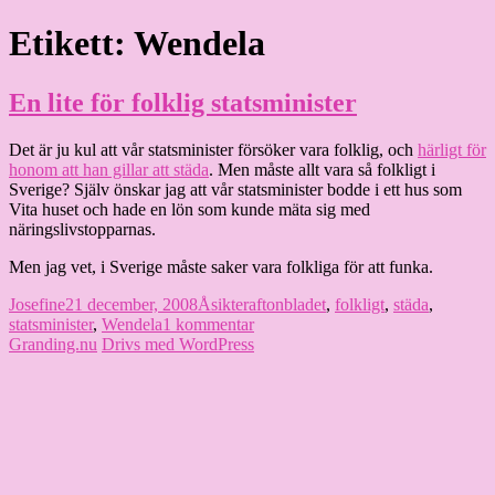
Hoppa
Etikett:
Wendela
Granding.nu
till
innehåll
En lite för folklig statsminister
Det är ju kul att vår statsminister försöker vara folklig, och
härligt för
honom att han gillar att städa
. Men måste allt vara så folkligt i
Sverige? Själv önskar jag att vår statsminister bodde i ett hus som
Vita huset och hade en lön som kunde mäta sig med
näringslivstopparnas.
Men jag vet, i Sverige måste saker vara folkliga för att funka.
Författare
Publicerat
Kategorier
Etiketter
Josefine
21 december, 2008
Åsikter
aftonbladet
,
folkligt
,
städa
,
den
till
statsminister
,
Wendela
1 kommentar
En
Granding.nu
Drivs med WordPress
lite
för
folklig
statsminister