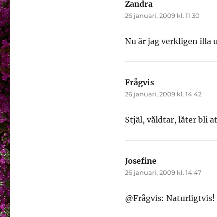
Zandra
skriver:
26 januari, 2009 kl. 11:30
Nu är jag verkligen illa u
Frågvis
skriver:
26 januari, 2009 kl. 14:42
Stjäl, våldtar, låter bli
Josefine
skriver:
26 januari, 2009 kl. 14:47
@Frågvis: Naturligtvis!