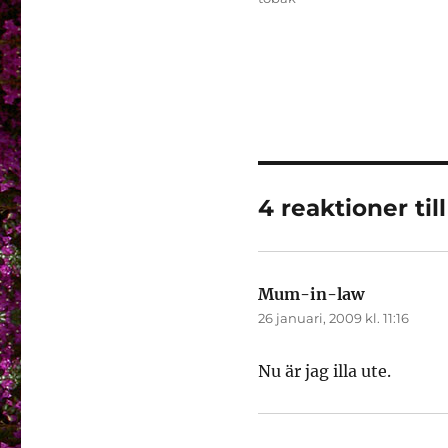
4 reaktioner ti
Mum-in-law
skriver:
26 januari, 2009 kl. 11:16
Nu är jag illa ute.