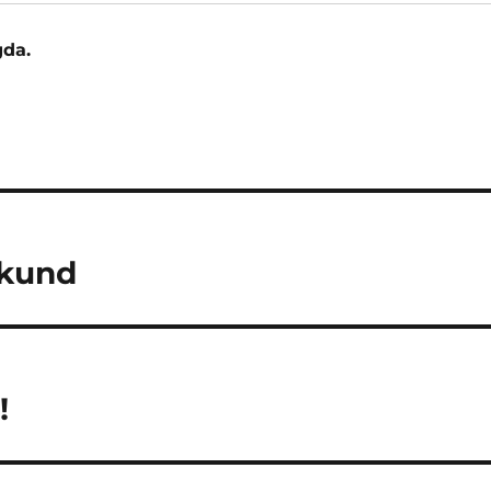
da.
ing
 kund
!