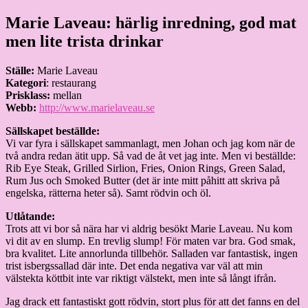
Hoppa
Marie Laveau: härlig inredning, god mat
Granding.nu
till
men lite trista drinkar
innehåll
Ställe:
Marie Laveau
Kategori
: restaurang
Prisklass:
mellan
Webb:
http://www.marielaveau.se
Sällskapet beställde:
Vi var fyra i sällskapet sammanlagt, men Johan och jag kom när de
två andra redan ätit upp. Så vad de åt vet jag inte. Men vi beställde:
Rib Eye Steak, Grilled Sirlion, Fries, Onion Rings, Green Salad,
Rum Jus och Smoked Butter (det är inte mitt påhitt att skriva på
engelska, rätterna heter så). Samt rödvin och öl.
Utlåtande:
Trots att vi bor så nära har vi aldrig besökt Marie Laveau. Nu kom
vi dit av en slump. En trevlig slump! För maten var bra. God smak,
bra kvalitet. Lite annorlunda tillbehör. Salladen var fantastisk, ingen
trist isbergssallad där inte. Det enda negativa var väl att min
välstekta köttbit inte var riktigt välstekt, men inte så långt ifrån.
Jag drack ett fantastiskt gott rödvin, stort plus för att det fanns en del