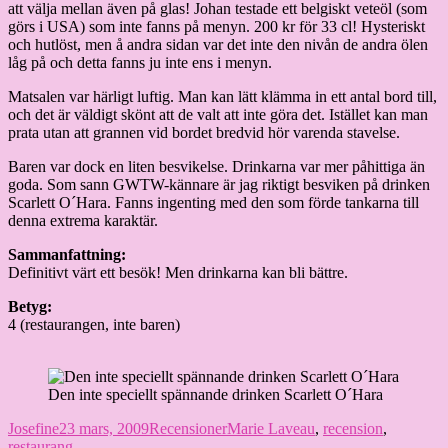
att välja mellan även på glas! Johan testade ett belgiskt veteöl (som
görs i USA) som inte fanns på menyn. 200 kr för 33 cl! Hysteriskt
och hutlöst, men å andra sidan var det inte den nivån de andra ölen
låg på och detta fanns ju inte ens i menyn.
Matsalen var härligt luftig. Man kan lätt klämma in ett antal bord till,
och det är väldigt skönt att de valt att inte göra det. Istället kan man
prata utan att grannen vid bordet bredvid hör varenda stavelse.
Baren var dock en liten besvikelse. Drinkarna var mer påhittiga än
goda. Som sann GWTW-kännare är jag riktigt besviken på drinken
Scarlett O´Hara. Fanns ingenting med den som förde tankarna till
denna extrema karaktär.
Sammanfattning:
Definitivt värt ett besök! Men drinkarna kan bli bättre.
Betyg:
4 (restaurangen, inte baren)
Den inte speciellt spännande drinken Scarlett O´Hara
Författare
Publicerat
Kategorier
Etiketter
Josefine
23 mars, 2009
Recensioner
Marie Laveau
,
recension
,
den
restaurang