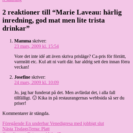
2 reaktioner till “Marie Laveau: härlig
inredning, god mat men lite trista
drinkar”
Mamma
skriver:
23 mars, 2009 kl. 15:54
Vore det inte idé att även skriva prisläge? Ca-pris för förrätt,
varmrätt etc. Kul att ni varit där. har aldrig sett den innan förra
veckan!
Josefine
skriver:
24 mars, 2009 kl. 10:09
Jo, jag har funderat på det. Men avfärdat det, i alla fall
tillfälligt. 🙂 Kika in på restaurangernas webbsida så ser du
priser!
Kommentarer är stängda.
Inläggsnavigering
Föregående
Föregående
En underbar Venedigresa med jobbigt slut
Nästa
inlägg:
Nästa
TisdagsTema: Platt