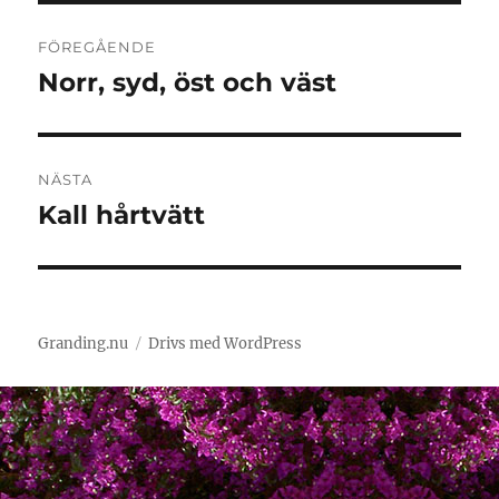
Inläggsnavigering
FÖREGÅENDE
Norr, syd, öst och väst
Föregående
inlägg:
NÄSTA
Kall hårtvätt
Nästa
inlägg:
Granding.nu
Drivs med WordPress