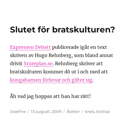
Granding.nu
Slutet för bratskulturen?
Expressen Debatt
publicerade igår en text
skriven av Hugo Rehnberg, som bland annat
drivit
Stureplan.se
. Rehnberg skriver att
bratskulturen kommer dö ut i och med att
kungabarnen förlovar och gifter sig
.
Åh vad jag hoppas att han har rätt!
Författare
Publicerat
Kategorier
Etiketter
Josefine
13 augusti, 2009
Åsikter
brats
,
bröllop
den