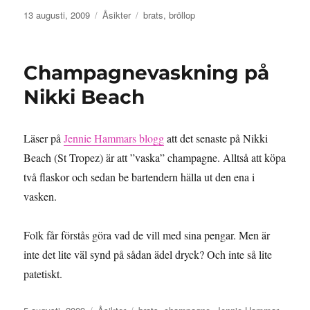
Publicerat
Kategorier
Etiketter
13 augusti, 2009
Åsikter
brats
,
bröllop
den
Champagnevaskning på
Nikki Beach
Läser på
Jennie Hammars blogg
att det senaste på Nikki
Beach (St Tropez) är att ”vaska” champagne. Alltså att köpa
två flaskor och sedan be bartendern hälla ut den ena i
vasken.
Folk får förstås göra vad de vill med sina pengar. Men är
inte det lite väl synd på sådan ädel dryck? Och inte så lite
patetiskt.
Publicerat
Kategorier
Etiketter