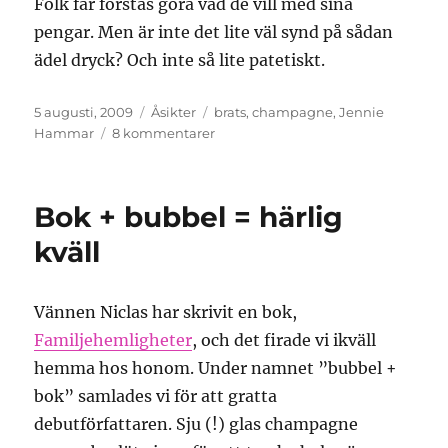
Folk får förstås göra vad de vill med sina
pengar. Men är inte det lite väl synd på sådan
ädel dryck? Och inte så lite patetiskt.
Publicerat
Kategorier
Etiketter
5 augusti, 2009
Åsikter
brats
,
champagne
,
Jennie
den
till
Hammar
8 kommentarer
Champagnevaskning
på
Nikki
Bok + bubbel = härlig
Beach
kväll
Vännen Niclas har skrivit en bok,
Familjehemligheter
, och det firade vi ikväll
hemma hos honom. Under namnet ”bubbel +
bok” samlades vi för att gratta
debutförfattaren. Sju (!) glas champagne