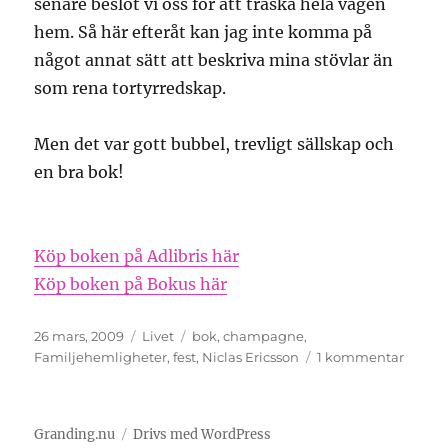
senare beslöt vi oss för att traska hela vägen
hem. Så här efteråt kan jag inte komma på
något annat sätt att beskriva mina stövlar än
som rena tortyrredskap.
Men det var gott bubbel, trevligt sällskap och
en bra bok!
Köp boken på Adlibris här
Köp boken på Bokus här
Publicerat
Kategorier
Etiketter
26 mars, 2009
Livet
bok
,
champagne
,
den
till
Familjehemligheter
,
fest
,
Niclas Ericsson
1 kommentar
Bok
+
bubbe
Granding.nu
Drivs med WordPress
=