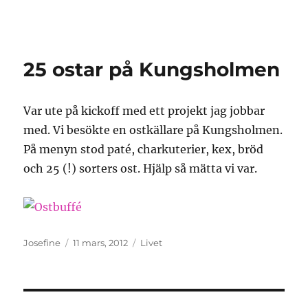
Granding.nu
25 ostar på Kungsholmen
Var ute på kickoff med ett projekt jag jobbar
med. Vi besökte en ostkällare på Kungsholmen.
På menyn stod paté, charkuterier, kex, bröd
och 25 (!) sorters ost. Hjälp så mätta vi var.
Författare
Publicerat
Kategorier
Josefine
11 mars, 2012
Livet
den
Inläggsnavigering