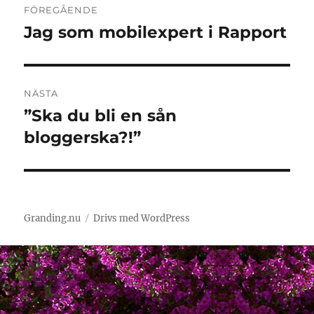
FÖREGÅENDE
Jag som mobilexpert i Rapport
Föregående
inlägg:
NÄSTA
”Ska du bli en sån
Nästa
inlägg:
bloggerska?!”
Granding.nu
Drivs med WordPress