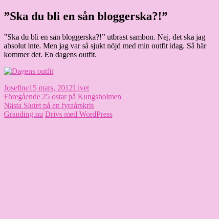
Hoppa
”Ska du bli en sån bloggerska?!”
Granding.nu
till
innehåll
”Ska du bli en sån bloggerska?!” utbrast sambon. Nej, det ska jag
absolut inte. Men jag var så sjukt nöjd med min outfit idag. Så här
kommer det. En dagens outfit.
Författare
Publicerat
Kategorier
Josefine
15 mars, 2012
Livet
Inläggsnavigering
den
Föregående
Föregående
25 ostar på Kungsholmen
Nästa
inlägg:
Nästa
Slutet på en fyraårskris
inlägg:
Granding.nu
Drivs med WordPress