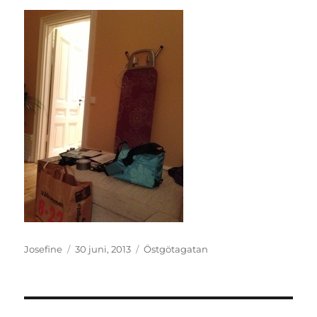
Författare
Publicerat
Kategorier
Josefine
30 juni, 2013
Östgötagatan
den
Inläggsnavigering