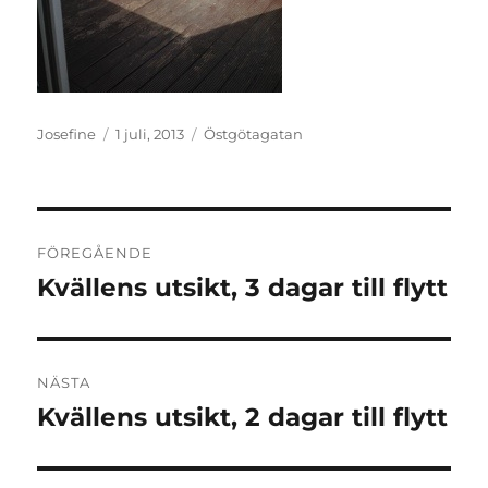
Författare
Publicerat
Kategorier
Josefine
1 juli, 2013
Östgötagatan
den
Inläggsnavigering
FÖREGÅENDE
Kvällens utsikt, 3 dagar till flytt
Föregående
inlägg:
NÄSTA
Kvällens utsikt, 2 dagar till flytt
Nästa
inlägg: