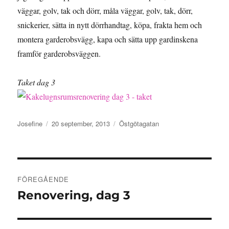
väggar, golv, tak och dörr, måla väggar, golv, tak, dörr,
snickerier, sätta in nytt dörrhandtag, köpa, frakta hem och
montera garderobsvägg, kapa och sätta upp gardinskena
framför garderobsväggen.
Taket dag 3
Författare
Publicerat
Kategorier
Josefine
20 september, 2013
Östgötagatan
den
Inläggsnavigering
FÖREGÅENDE
Renovering, dag 3
Föregående
inlägg: