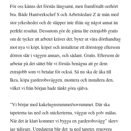
För oss känns det förstås långsamt, men framförallt oerhört
bra. Både Hantverkschef S och Arbetsledare Z är män med
stor yrkesheder och de släpper inte ifrån sig något annat än
perfekt resultat. Dessutom gör de gärna lite extrajobb gratis
om de tycker att arbetet kräver det; byter ut våra dörrhandtag
mot nya vi köpt, köper och installerar ett dörrstopp eftersom
dörren slår i väggen annars, och sådant. Gratis. Eftersom de
arbetar på det sättet blir vi förstås benägna att ge dem
extrajobb som vi betalar för också. Så nu ska de åka till
Ikea, köpa garderobsväggen, montera och installera den,
vilket vi från början hade tänkt göra själva.
”Vi börjar med kakelugnsrummet/sovrummet. Där ska
tapeterna tas ned och snickerierna, väggar och golv målas.
När det är klart kommer vi bygga en garderobsvägg” skrev
jag tidigare. Uppdaterat blir det: ta ned tapeter, renovera