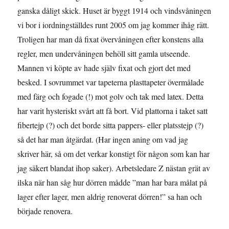
ganska dåligt skick. Huset är byggt 1914 och vindsvåningen
vi bor i iordningställdes runt 2005 om jag kommer ihåg rätt.
Troligen har man då fixat övervåningen efter konstens alla
regler, men undervåningen behöll sitt gamla utseende.
Mannen vi köpte av hade själv fixat och gjort det med
besked. I sovrummet var tapeterna plasttapeter övermålade
med färg och fogade (!) mot golv och tak med latex. Detta
har varit hysteriskt svårt att få bort. Vid plattorna i taket satt
fibertejp (?) och det borde sitta pappers- eller platsstejp (?)
så det har man åtgärdat. (Har ingen aning om vad jag
skriver här, så om det verkar konstigt för någon som kan har
jag säkert blandat ihop saker). Arbetsledare Z nästan grät av
ilska när han såg hur dörren mådde ”man har bara målat på
lager efter lager, men aldrig renoverat dörren!” sa han och
började renovera.