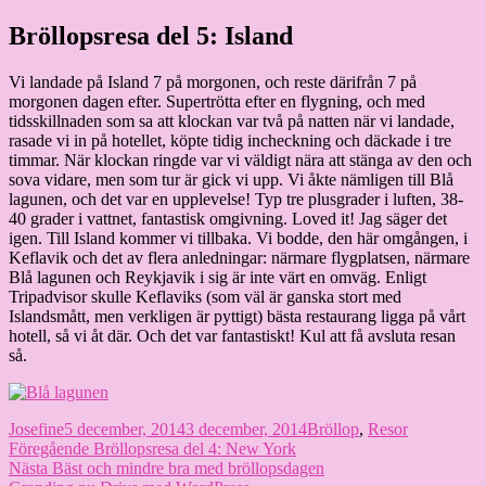
Hoppa
Bröllopsresa del 5: Island
Granding.nu
till
innehåll
Vi landade på Island 7 på morgonen, och reste därifrån 7 på
morgonen dagen efter. Supertrötta efter en flygning, och med
tidsskillnaden som sa att klockan var två på natten när vi landade,
rasade vi in på hotellet, köpte tidig incheckning och däckade i tre
timmar. När klockan ringde var vi väldigt nära att stänga av den och
sova vidare, men som tur är gick vi upp. Vi åkte nämligen till Blå
lagunen, och det var en upplevelse! Typ tre plusgrader i luften, 38-
40 grader i vattnet, fantastisk omgivning. Loved it! Jag säger det
igen. Till Island kommer vi tillbaka. Vi bodde, den här omgången, i
Keflavik och det av flera anledningar: närmare flygplatsen, närmare
Blå lagunen och Reykjavik i sig är inte värt en omväg. Enligt
Tripadvisor skulle Keflaviks (som väl är ganska stort med
Islandsmått, men verkligen är pyttigt) bästa restaurang ligga på vårt
hotell, så vi åt där. Och det var fantastiskt! Kul att få avsluta resan
så.
Författare
Publicerat
Kategorier
Josefine
5 december, 2014
3 december, 2014
Bröllop
,
Resor
Inläggsnavigering
den
Föregående
Föregående
Bröllopsresa del 4: New York
Nästa
inlägg:
Nästa
Bäst och mindre bra med bröllopsdagen