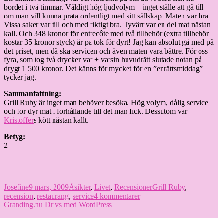
bordet i två timmar. Väldigt hög ljudvolym – inget ställe att gå till
om man vill kunna prata ordentligt med sitt sällskap. Maten var bra.
Vissa saker var till och med riktigt bra. Tyvärr var en del mat nästan
kall. Och 348 kronor för entrecôte med två tillbehör (extra tillbehör
kostar 35 kronor styck) är på tok för dyrt! Jag kan absolut gå med på
det priset, men då ska servicen och även maten vara bättre. För oss
fyra, som tog två drycker var + varsin huvudrätt slutade notan på
drygt 1 500 kronor. Det känns för mycket för en ”enrättsmiddag”
tycker jag.
Sammanfattning:
Grill Ruby är inget man behöver besöka. Hög volym, dålig service
och för dyr mat i förhållande till det man fick. Dessutom var
Kristoffer
s kött nästan kallt.
Betyg:
2
Författare
Publicerat
Kategorier
Etiketter
Josefine
9 mars, 2009
Åsikter
,
Livet
,
Recensioner
Grill Ruby
,
den
till
recension
,
restaurang
,
service
4 kommentarer
Grill
Granding.nu
Drivs med WordPress
Ruby: