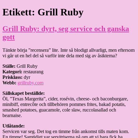
Hoppa
Etikett:
Grill Ruby
Granding.nu
till
innehåll
Grill Ruby: dyrt, seg service och ganska
gott
Tänkte börja ”recensera” lite. Inte så blodigt allvarligt, men eftersom
vi går ut en hel del så varför inte dela med sig av åsikterna?
Ställe:
Grill Ruby
Kategori:
restaurang
Prisklass:
dyr
Webb:
grillruby.com
Sällskapet beställde:
Öl, ”Texas Margerita”, cider, rosévin, cheese- och baconburgare,
minibiff, entrecôte och tillbehören pommes frites, bakad potatis,
smashed potatoes, guacamole, cole slaw, ruccolasallad och
bearnaise.
Utlåtande:
Servicen var seg. Det tog en timme från ankomst tills maten kom.
En timme! Samtidigt var servitriserna på om att vi bara fick ha