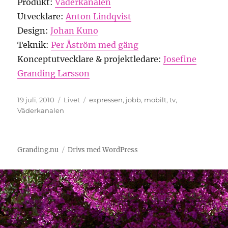
Produkt:
Väderkanalen
Utvecklare:
Anton Lindqvist
Design:
Johan Kuno
Teknik:
Per Åström med gäng
Konceptutvecklare & projektledare:
Josefine
Granding Larsson
Publicerat
Kategorier
Etiketter
19 juli, 2010
Livet
expressen
,
jobb
,
mobilt
,
tv
,
den
Väderkanalen
Granding.nu
Drivs med WordPress