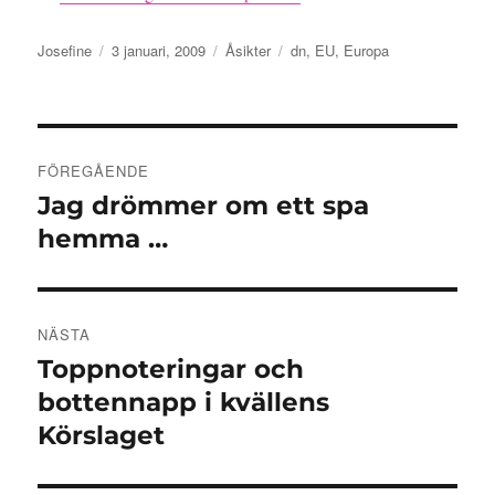
Författare
Publicerat
Kategorier
Etiketter
Josefine
3 januari, 2009
Åsikter
dn
,
EU
,
Europa
den
Inläggsnavigering
FÖREGÅENDE
Jag drömmer om ett spa
Föregående
inlägg:
hemma …
NÄSTA
Toppnoteringar och
Nästa
inlägg:
bottennapp i kvällens
Körslaget