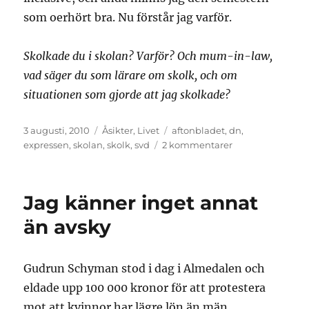
som oerhört bra. Nu förstår jag varför.
Skolkade du i skolan? Varför? Och mum-in-law,
vad säger du som lärare om skolk, och om
situationen som gjorde att jag skolkade?
Publicerat
Kategorier
Etiketter
3 augusti, 2010
Åsikter
,
Livet
aftonbladet
,
dn
,
den
till
expressen
,
skolan
,
skolk
,
svd
2 kommentarer
Skolkade
du?
Jag känner inget annat
än avsky
Gudrun Schyman stod i dag i Almedalen och
eldade upp 100 000 kronor för att protestera
mot att kvinnor har lägre lön än män.