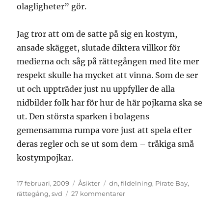
olagligheter” gör.
Jag tror att om de satte på sig en kostym,
ansade skägget, slutade diktera villkor för
medierna och såg på rättegången med lite mer
respekt skulle ha mycket att vinna. Som de ser
ut och uppträder just nu uppfyller de alla
nidbilder folk har för hur de här pojkarna ska se
ut. Den största sparken i bolagens
gemensamma rumpa vore just att spela efter
deras regler och se ut som dem – tråkiga små
kostympojkar.
Publicerat
Kategorier
Etiketter
17 februari, 2009
Åsikter
dn
,
fildelning
,
Pirate Bay
,
den
till
rättegång
,
svd
27 kommentarer
Pirate
Bay-