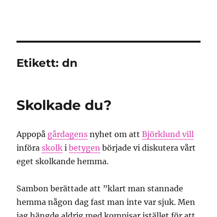
Granding.nu
Etikett:
dn
Skolkade du?
Appopå
gårdagens
nyhet om att
Björklund vill
införa
skolk
i
betygen
började vi diskutera vårt
eget skolkande hemma.
Sambon berättade att ”klart man stannade
hemma någon dag fast man inte var sjuk. Men
jag hängde aldrig med kompisar istället för att