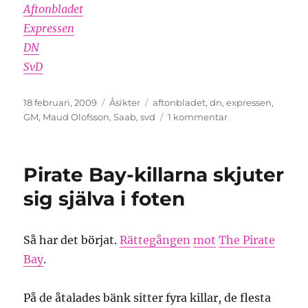
Aftonbladet
Expressen
DN
SvD
Publicerat
Kategorier
Etiketter
18 februari, 2009
Åsikter
aftonbladet
,
dn
,
expressen
,
den
till
GM
,
Maud Olofsson
,
Saab
,
svd
1 kommentar
Heja
Maud!
Pirate Bay-killarna skjuter
sig själva i foten
Så har det börjat.
Rättegången
mot
The Pirate
Bay
.
På de åtalades bänk sitter fyra killar, de flesta