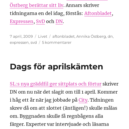
Östberg berättar sitt liv
. Annars skriver
tidningarna en del idag, förstås:
Aftonbladet
,
Expressen
,
SvD
och
DN
.
Publicerat
Kategorier
Etiketter
7 april, 2009
Livet
aftonbladet
,
Annika Östberg
,
dn
,
den
till
expressen
,
svd
5 kommentarer
Äntligen
får
Annika
Dags för aprilskämten
Östberg
komma
hem!
SL:s nya gräddfil ger sittplats och förtur
skriver
DN om nu när det slagit om till 1 april. Kommer
i håg ett år när jag jobbade på
City
. Tidningen
skrev då om att slottet (äntligen!) skulle målas
om. Byggnaden skulle få regnbågens alla
färger. Experter var intervjuade och läsarna