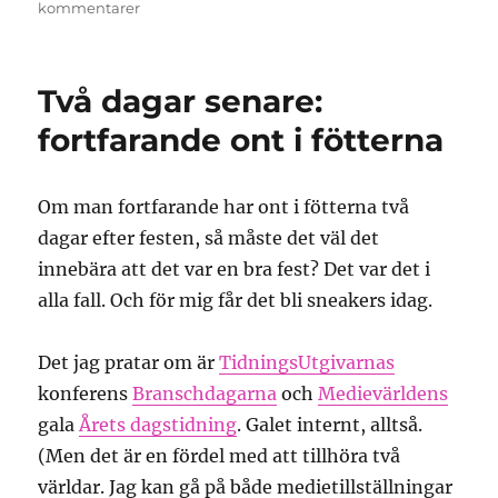
till
kommentarer
Jag
känner
inget
Två dagar senare:
annat
än
fortfarande ont i fötterna
avsky
Om man fortfarande har ont i fötterna två
dagar efter festen, så måste det väl det
innebära att det var en bra fest? Det var det i
alla fall. Och för mig får det bli sneakers idag.
Det jag pratar om är
TidningsUtgivarnas
konferens
Branschdagarna
och
Medievärldens
gala
Årets dagstidning
. Galet internt, alltså.
(Men det är en fördel med att tillhöra två
världar. Jag kan gå på både medietillställningar