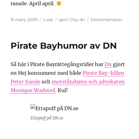
rasade. April april.
Publicerat
Kategorier
Etiketter
till
31 mars, 2009
Livet
april
,
City
,
dn
3 kommentarer
den
Dags
för
aprilsk
Pirate Bayhumor av DN
Så här i Pirate Bayrättegångstider har
Dn
gjort
en Hej konsument med både
Pirate Bay-killen
Peter Sunde
och
motståndaren och advokaten
Monique Wadsted
. Kul!
Ettapuff på DN.se