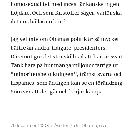
homosexualitet med incest är kanske ingen
höjdare. Och som Kristoffer säger, varför ska
det ens hållas en bön?
Jag vet inte om Obamas politik är så mycket
bättre än andra, tidigare, presidenters.
Däremot gör det stor skillnad att han är svart.
Tänk bara på hur många miljoner fattiga ur
”minoritetsbefolkningen”, främst svarta och
hispanics, som äntligen kan se en förändring.
Som ser att det går och börjar kämpa.
Publicerat
Kategorier
Etiketter
21 december, 2008
Åsikter
dn
,
Obama
,
usa
den