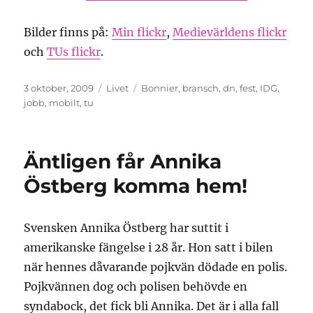
Bilder finns på:
Min flickr
,
Medievärldens flickr
och
TUs flickr
.
Publicerat
Kategorier
Etiketter
3 oktober, 2009
Livet
Bonnier
,
bransch
,
dn
,
fest
,
IDG
,
den
jobb
,
mobilt
,
tu
Äntligen får Annika
Östberg komma hem!
Svensken Annika Östberg har suttit i
amerikanske fängelse i 28 år. Hon satt i bilen
när hennes dåvarande pojkvän dödade en polis.
Pojkvännen dog och polisen behövde en
syndabock, det fick bli Annika. Det är i alla fall