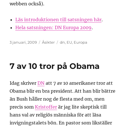
webben också).
Läs introduktionen till satsningen här
.
Hela satsningen: DN Europa 2009
.
Publicerat
Kategorier
Etiketter
3 januari, 2009
Åsikter
dn
,
EU
,
Europa
den
7 av 10 tror på Obama
Idag skriver
DN
att 7 av 10 amerikaner tror att
Obama blir en bra president. Att han blir bättre
än Bush håller nog de flesta med om, men
precis som
Kristoffer
är jag lite skeptisk till
hans val av religiös människa för att läsa
invigningstalets bön. En pastor som likställer