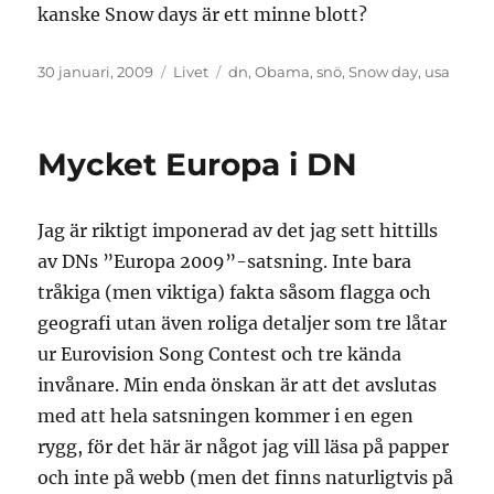
kanske Snow days är ett minne blott?
Publicerat
Kategorier
Etiketter
30 januari, 2009
Livet
dn
,
Obama
,
snö
,
Snow day
,
usa
den
Mycket Europa i DN
Jag är riktigt imponerad av det jag sett hittills
av DNs ”Europa 2009”-satsning. Inte bara
tråkiga (men viktiga) fakta såsom flagga och
geografi utan även roliga detaljer som tre låtar
ur Eurovision Song Contest och tre kända
invånare. Min enda önskan är att det avslutas
med att hela satsningen kommer i en egen
rygg, för det här är något jag vill läsa på papper
och inte på webb (men det finns naturligtvis på