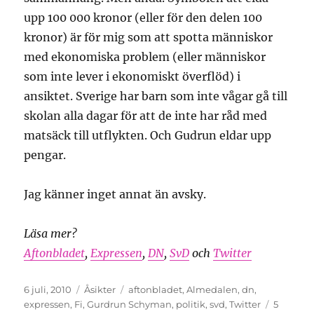
upp 100 000 kronor (eller för den delen 100
kronor) är för mig som att spotta människor
med ekonomiska problem (eller människor
som inte lever i ekonomiskt överflöd) i
ansiktet. Sverige har barn som inte vågar gå till
skolan alla dagar för att de inte har råd med
matsäck till utflykten. Och Gudrun eldar upp
pengar.
Jag känner inget annat än avsky.
Läsa mer?
Aftonbladet
,
Expressen
,
DN
,
SvD
och
Twitter
Publicerat
Kategorier
Etiketter
6 juli, 2010
Åsikter
aftonbladet
,
Almedalen
,
dn
,
den
expressen
,
Fi
,
Gurdrun Schyman
,
politik
,
svd
,
Twitter
5