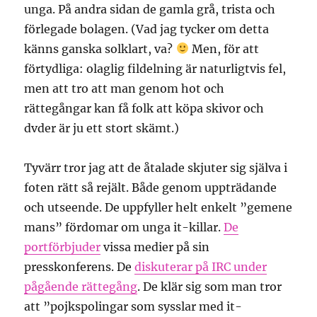
unga. På andra sidan de gamla grå, trista och
förlegade bolagen. (Vad jag tycker om detta
känns ganska solklart, va?
Men, för att
förtydliga: olaglig fildelning är naturligtvis fel,
men att tro att man genom hot och
rättegångar kan få folk att köpa skivor och
dvder är ju ett stort skämt.)
Tyvärr tror jag att de åtalade skjuter sig själva i
foten rätt så rejält. Både genom uppträdande
och utseende. De uppfyller helt enkelt ”gemene
mans” fördomar om unga it-killar.
De
portförbjuder
vissa medier på sin
presskonferens. De
diskuterar på IRC under
pågående rättegång
. De klär sig som man tror
att ”pojkspolingar som sysslar med it-