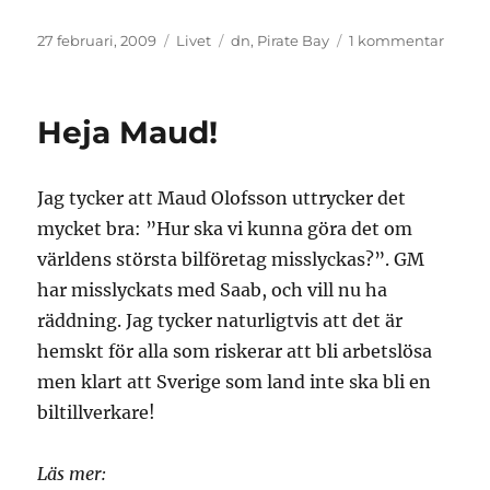
Publicerat
Kategorier
Etiketter
till
27 februari, 2009
Livet
dn
,
Pirate Bay
1 kommentar
den
Pirate
Bayh
av
Heja Maud!
DN
Jag tycker att Maud Olofsson uttrycker det
mycket bra: ”Hur ska vi kunna göra det om
världens största bilföretag misslyckas?”. GM
har misslyckats med Saab, och vill nu ha
räddning. Jag tycker naturligtvis att det är
hemskt för alla som riskerar att bli arbetslösa
men klart att Sverige som land inte ska bli en
biltillverkare!
Läs mer: