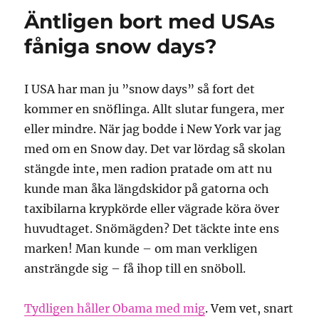
killarna
Äntligen bort med USAs
skjuter
sig
fåniga snow days?
själva
i
foten
I USA har man ju ”snow days” så fort det
kommer en snöflinga. Allt slutar fungera, mer
eller mindre. När jag bodde i New York var jag
med om en Snow day. Det var lördag så skolan
stängde inte, men radion pratade om att nu
kunde man åka längdskidor på gatorna och
taxibilarna krypkörde eller vägrade köra över
huvudtaget. Snömägden? Det täckte inte ens
marken! Man kunde – om man verkligen
ansträngde sig – få ihop till en snöboll.
Tydligen håller Obama med mig
. Vem vet, snart