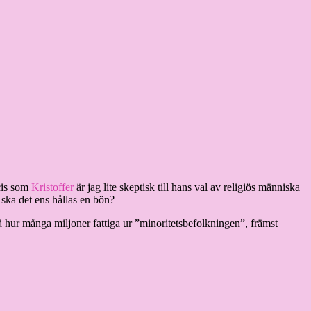
ecis som
Kristoffer
är jag lite skeptisk till hans val av religiös människa
 ska det ens hållas en bön?
på hur många miljoner fattiga ur ”minoritetsbefolkningen”, främst