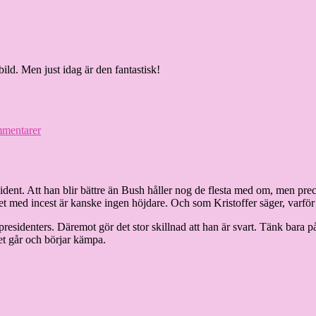
bild. Men just idag är den fantastisk!
till
mentarer
TisdagsTema:
Skyltar
sident. Att han blir bättre än Bush håller nog de flesta med om, men pr
tet med incest är kanske ingen höjdare. Och som Kristoffer säger, varför
presidenters. Däremot gör det stor skillnad att han är svart. Tänk bara 
et går och börjar kämpa.