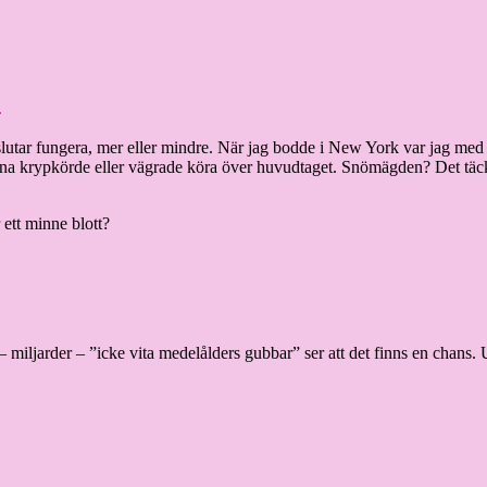
?
slutar fungera, mer eller mindre. När jag bodde i New York var jag med
arna krypkörde eller vägrade köra över huvudtaget. Snömägden? Det tä
ett minne blott?
er – miljarder – ”icke vita medelålders gubbar” ser att det finns en chan