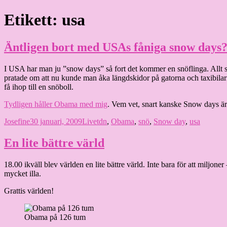
Hoppa
Etikett:
usa
Granding.nu
till
innehåll
Äntligen bort med USAs fåniga snow days
I USA har man ju ”snow days” så fort det kommer en snöflinga. Allt 
pratade om att nu kunde man åka längdskidor på gatorna och taxibil
få ihop till en snöboll.
Tydligen håller Obama med mig
. Vem vet, snart kanske Snow days är 
Författare
Publicerat
Kategorier
Etiketter
Josefine
30 januari, 2009
Livet
dn
,
Obama
,
snö
,
Snow day
,
usa
den
En lite bättre värld
18.00 ikväll blev världen en lite bättre värld. Inte bara för att miljon
mycket illa.
Grattis världen!
Obama på 126 tum