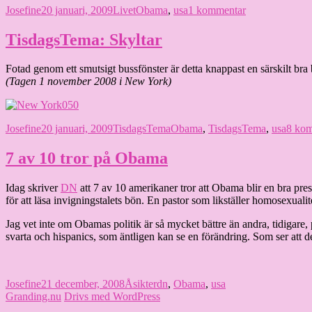
Författare
Publicerat
Kategorier
Etiketter
till
Josefine
20 januari, 2009
Livet
Obama
,
usa
1 kommentar
den
En
lite
TisdagsTema: Skyltar
bättre
värld
Fotad genom ett smutsigt bussfönster är detta knappast en särskilt bra 
(Tagen 1 november 2008 i New York)
Författare
Publicerat
Kategorier
Etiketter
Josefine
20 januari, 2009
TisdagsTema
Obama
,
TisdagsTema
,
usa
8 kom
den
7 av 10 tror på Obama
Idag skriver
DN
att 7 av 10 amerikaner tror att Obama blir en bra pre
för att läsa invigningstalets bön. En pastor som likställer homosexuali
Jag vet inte om Obamas politik är så mycket bättre än andra, tidigare, 
svarta och hispanics, som äntligen kan se en förändring. Som ser att d
Författare
Publicerat
Kategorier
Etiketter
Josefine
21 december, 2008
Åsikter
dn
,
Obama
,
usa
den
Granding.nu
Drivs med WordPress