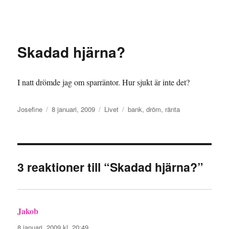
Granding.nu
Skadad hjärna?
I natt drömde jag om sparräntor. Hur sjukt är inte det?
Författare
Publicerat
Kategorier
Etiketter
Josefine
8 januari, 2009
Livet
bank
,
dröm
,
ränta
den
3 reaktioner till “Skadad hjärna?”
Jakob
skriver:
8 januari, 2009 kl. 20:49