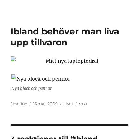
Granding.nu
Ibland behöver man liva
upp tillvaron
Nya block och pennor
Författare
Publicerat
Kategorier
Etiketter
Josefine
15 maj, 2009
Livet
rosa
den
3 reaktioner till “Ibland