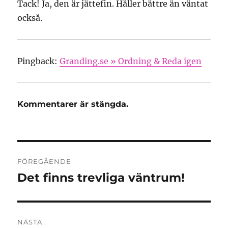
Tack! Ja, den är jättefin. Håller bättre än väntat
också.
Pingback:
Granding.se » Ordning & Reda igen
Kommentarer är stängda.
Inläggsnavigering
FÖREGÅENDE
Det finns trevliga väntrum!
Föregående
inlägg:
NÄSTA