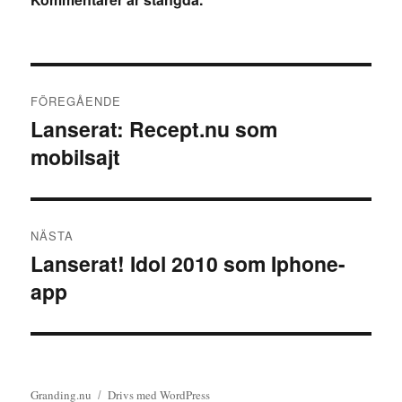
Inläggsnavigering
FÖREGÅENDE
Lanserat: Recept.nu som
Föregående
mobilsajt
inlägg:
NÄSTA
Lanserat! Idol 2010 som Iphone-
Nästa
app
inlägg:
Granding.nu
Drivs med WordPress