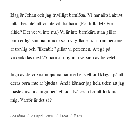
Idag är Johan och jag frivilligt barnlösa. Vi har alltså aktivt
fattat beslutet att vi inte vill ha barn. (För tillfället? För
alltid? Det vet vi inte nu.) Vi är inte barnkära utan gillar
barn enligt samma princip som vi gillar vuxna: om personen
är trevlig och ”likeable” gillar vi personen. Att gå på
vuxenkalas med 25 barn är nog min version av helvetet …
Inga av de vuxna inbjudna har med ens ett ord klagat på att
deras barn inte är bjudna. Ändå känner jag hela tiden att jag
måste använda argument ett och två ovan för att förklara
mig. Varför är det så?
Författare
Publicerat
Kategorier
Etiketter
Josefine
23 april, 2010
Livet
Barn
den