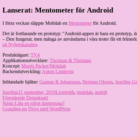
Hoppa
Lanserat: Mentometer för Android
Granding.nu
till
innehåll
I förra veckan släppte Mobilab en
Mentometer
för Android.
Det är fortfarande en prototyp: ”Android-appen är bara en prototyp, 
– Den fungerar, men många av användarna i våra tester får ett felmedde
på Nyhetskanalen
.
Produktägare:
TV4
Applikationsutvecklare:
Thorman & Thorman
Koncept:
Morris Packer/Mobilab
Backendutveckling:
Anton Lindqvist
Inblandade hjältar:
Gunnar R Johansson
,
Herman Olsson
,
Josefine G
Författare
Publicerat
Kategorier
Etiketter
Josefine
21 september, 2010
Livet
jobb
,
mobilab
,
mobilt
Inläggsnavigering
den
Föregående
Föregående
Demokrati!
Nästa
inlägg:
Nästa
Låta en robot dammsuga?
inlägg:
Granding.nu
Drivs med WordPress