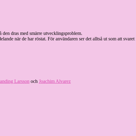
då den dras med smärre utvecklingsproblem.
lande när de har röstat. För användaren ser det alltså ut som att svaret
randing Larsson
och
Joachim Alvarez