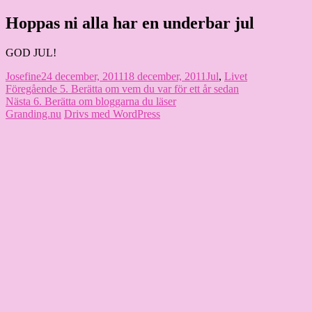
Hoppa
Hoppas ni alla har en underbar jul
Granding.nu
till
innehåll
GOD JUL!
Författare
Publicerat
Kategorier
Josefine
24 december, 2011
18 december, 2011
Jul
,
Livet
Inläggsnavigering
den
Föregående
Föregående
5. Berätta om vem du var för ett år sedan
Nästa
inlägg:
Nästa
6. Berätta om bloggarna du läser
inlägg:
Granding.nu
Drivs med WordPress