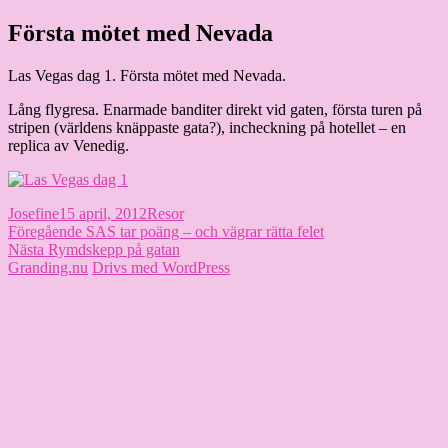
Hoppa
Första mötet med Nevada
Granding.nu
till
innehåll
Las Vegas dag 1. Första mötet med Nevada.
Lång flygresa. Enarmade banditer direkt vid gaten, första turen på
stripen (världens knäppaste gata?), incheckning på hotellet – en
replica av Venedig.
Författare
Publicerat
Kategorier
Josefine
15 april, 2012
Resor
Inläggsnavigering
den
Föregående
Föregående
SAS tar poäng – och vägrar rätta felet
Nästa
inlägg:
Nästa
Rymdskepp på gatan
inlägg:
Granding.nu
Drivs med WordPress