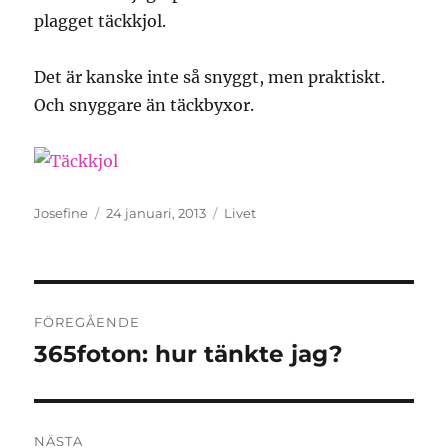
plagget täckkjol.
Det är kanske inte så snyggt, men praktiskt.
Och snyggare än täckbyxor.
Författare
Publicerat
Kategorier
Josefine
24 januari, 2013
Livet
den
Inläggsnavigering
FÖREGÅENDE
365foton: hur tänkte jag?
Föregående
inlägg:
NÄSTA