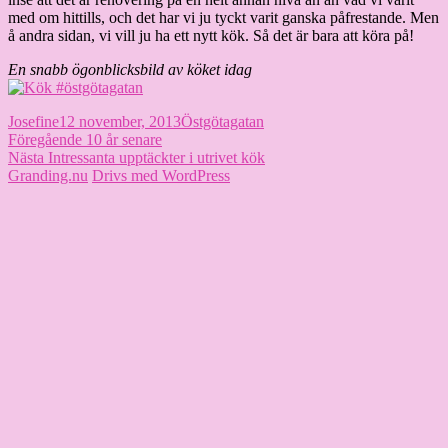
med om hittills, och det har vi ju tyckt varit ganska påfrestande. Men
å andra sidan, vi vill ju ha ett nytt kök. Så det är bara att köra på!
En snabb ögonblicksbild av köket idag
Författare
Publicerat
Kategorier
Josefine
12 november, 2013
Östgötagatan
Inläggsnavigering
den
Föregående
Föregående
10 år senare
Nästa
inlägg:
Nästa
Intressanta upptäckter i utrivet kök
inlägg:
Granding.nu
Drivs med WordPress