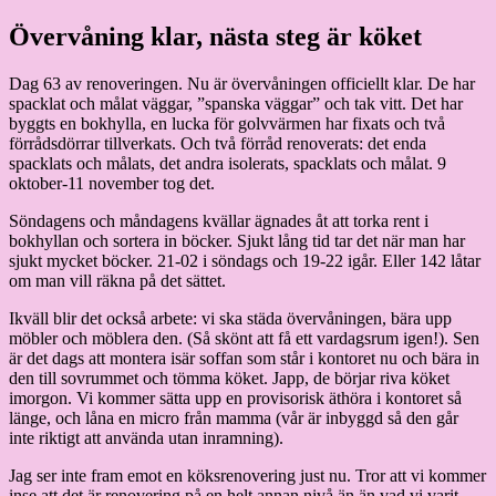
Hoppa
Övervåning klar, nästa steg är köket
Granding.nu
till
innehåll
Dag 63 av renoveringen. Nu är övervåningen officiellt klar. De har
spacklat och målat väggar, ”spanska väggar” och tak vitt. Det har
byggts en bokhylla, en lucka för golvvärmen har fixats och två
förrådsdörrar tillverkats. Och två förråd renoverats: det enda
spacklats och målats, det andra isolerats, spacklats och målat. 9
oktober-11 november tog det.
Söndagens och måndagens kvällar ägnades åt att torka rent i
bokhyllan och sortera in böcker. Sjukt lång tid tar det när man har
sjukt mycket böcker. 21-02 i söndags och 19-22 igår. Eller 142 låtar
om man vill räkna på det sättet.
Ikväll blir det också arbete: vi ska städa övervåningen, bära upp
möbler och möblera den. (Så skönt att få ett vardagsrum igen!). Sen
är det dags att montera isär soffan som står i kontoret nu och bära in
den till sovrummet och tömma köket. Japp, de börjar riva köket
imorgon. Vi kommer sätta upp en provisorisk äthöra i kontoret så
länge, och låna en micro från mamma (vår är inbyggd så den går
inte riktigt att använda utan inramning).
Jag ser inte fram emot en köksrenovering just nu. Tror att vi kommer
inse att det är renovering på en helt annan nivå än än vad vi varit