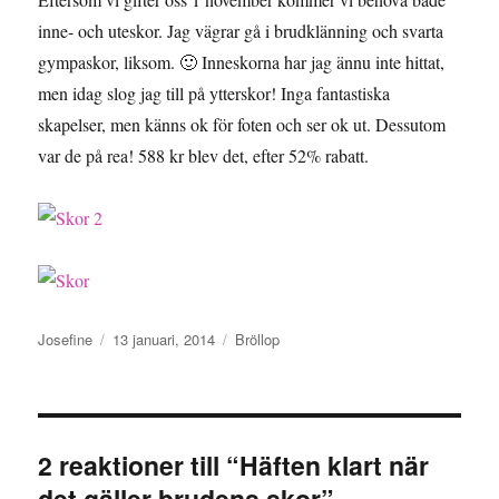
inne- och uteskor. Jag vägrar gå i brudklänning och svarta
gympaskor, liksom. 🙂 Inneskorna har jag ännu inte hittat,
men idag slog jag till på ytterskor! Inga fantastiska
skapelser, men känns ok för foten och ser ok ut. Dessutom
var de på rea! 588 kr blev det, efter 52% rabatt.
Författare
Publicerat
Kategorier
Josefine
13 januari, 2014
Bröllop
den
2 reaktioner till “Häften klart när
det gäller brudens skor”