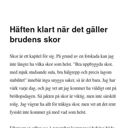
Granding.nu
Häften klart när det gäller
brudens skor
Skor är ett kapitel för sig. På grund av en fotskada kan jag
inte längre ha vilka skor som helst. ”Bra uppbyggda skor,
med mjuk studsande sula, bra hälgrepp och precis lagom
stabilitet” innebär inga snygga saker, så är det bara. Jag har
värk varje dag, och jag vet att jag kommer ha väldigt ont på
bröllopsdagen. Så jakten på skor är viktig, men inte särskilt
rolig. Jag vägrar ha allt för tråkiga skor, men vet att det rent
fysiskt inte kommer gå med vad som helst.
Eftersom vi gifter oss 1 november kommer vi behöva både