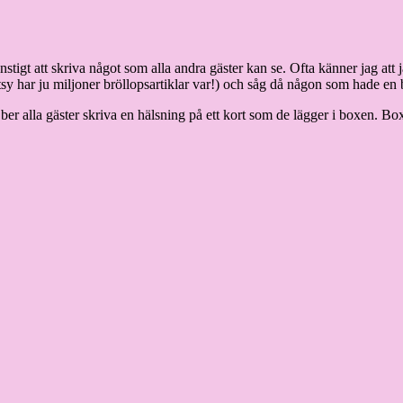
tigt att skriva något som alla andra gäster kan se. Ofta känner jag att jag
tsy har ju miljoner bröllopsartiklar var!) och såg då någon som hade en b
 ber alla gäster skriva en hälsning på ett kort som de lägger i boxen. B