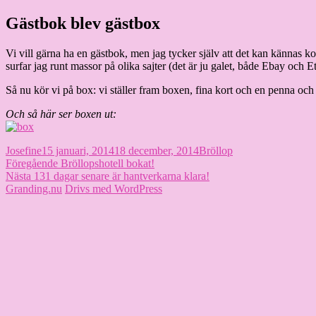
Hoppa
Gästbok blev gästbox
Granding.nu
till
innehåll
Vi vill gärna ha en gästbok, men jag tycker själv att det kan kännas kons
surfar jag runt massor på olika sajter (det är ju galet, både Ebay och E
Så nu kör vi på box: vi ställer fram boxen, fina kort och en penna och
Och så här ser boxen ut:
Författare
Publicerat
Kategorier
Josefine
15 januari, 2014
18 december, 2014
Bröllop
Inläggsnavigering
den
Föregående
Föregående
Bröllopshotell bokat!
Nästa
inlägg:
Nästa
131 dagar senare är hantverkarna klara!
inlägg:
Granding.nu
Drivs med WordPress