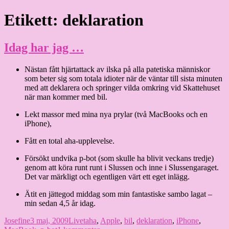
Hoppa
Etikett:
deklaration
Granding.nu
till
innehåll
Idag har jag …
Nästan fått hjärtattack av ilska på alla patetiska människor
som beter sig som totala idioter när de väntar till sista minuten
med att deklarera och springer vilda omkring vid Skattehuset
när man kommer med bil.
Lekt massor med mina nya prylar (två MacBooks och en
iPhone),
Fått en total aha-upplevelse.
Försökt undvika p-bot (som skulle ha blivit veckans tredje)
genom att köra runt runt i Slussen och inne i Slussengaraget.
Det var märkligt och egentligen värt ett eget inlägg.
Ätit en jättegod middag som min fantastiske sambo lagat –
min sedan 4,5 år idag.
Författare
Publicerat
Kategorier
Etiketter
Josefine
3 maj, 2009
Livet
aha
,
Apple
,
bil
,
deklaration
,
iPhone
,