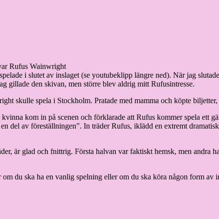
var Rufus Wainwright
pelade i slutet av inslaget (se youtubeklipp längre ned). När jag slutad
g gillade den skivan, men större blev aldrig mitt Rufusintresse.
ight skulle spela i Stockholm. Pratade med mamma och köpte biljetter, a
n kvinna kom in på scenen och förklarade att Rufus kommer spela ett gäng
r en del av föreställningen”. In träder Rufus, iklädd en extremt dramatis
r, är glad och fnittrig. Första halvan var faktiskt hemsk, men andra ha
r om du ska ha en vanlig spelning eller om du ska köra någon form av in