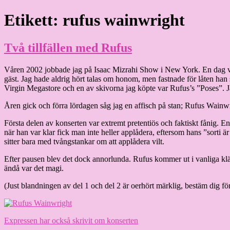
Hoppa
Etikett:
rufus wainwright
Granding.nu
till
innehåll
Två tillfällen med Rufus
Våren 2002 jobbade jag på Isaac Mizrahi Show i New York. En dag 
gäst. Jag hade aldrig hört talas om honom, men fastnade för låten han s
Virgin Megastore och en av skivorna jag köpte var Rufus’s ”Poses”. Ja
Åren gick och förra lördagen såg jag en affisch på stan; Rufus Wainwr
Första delen av konserten var extremt pretentiös och faktiskt fånig. E
när han var klar fick man inte heller applådera, eftersom hans ”sorti ä
sitter bara med tvångstankar om att applådera vilt.
Efter pausen blev det dock annorlunda. Rufus kommer ut i vanliga kläde
ändå var det magi.
(Just blandningen av del 1 och del 2 är oerhört märklig, bestäm dig fö
Expressen har också skrivit om konserten