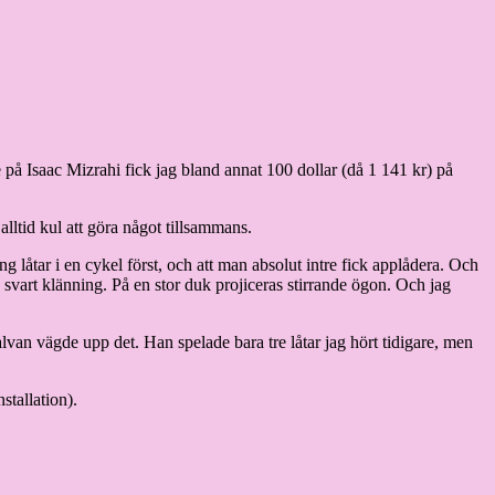
e på Isaac Mizrahi fick jag bland annat 100 dollar (då 1 141 kr) på
lltid kul att göra något tillsammans.
 låtar i en cykel först, och att man absolut intre fick applådera. Och
k svart klänning. På en stor duk projiceras stirrande ögon. Och jag
lvan vägde upp det. Han spelade bara tre låtar jag hört tidigare, men
stallation).