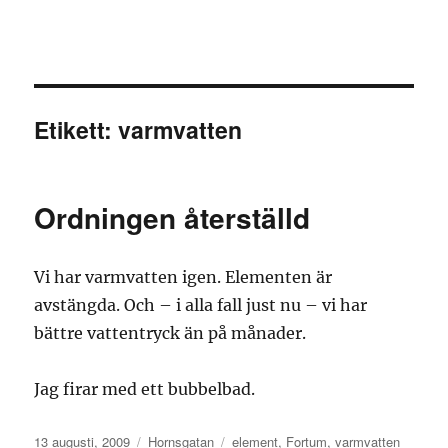
Granding.nu
Etikett:
varmvatten
Ordningen återställd
Vi har varmvatten igen. Elementen är
avstängda. Och – i alla fall just nu – vi har
bättre vattentryck än på månader.
Jag firar med ett bubbelbad.
Publicerat
Kategorier
Etiketter
13 augusti, 2009
Hornsgatan
element
,
Fortum
,
varmvatten