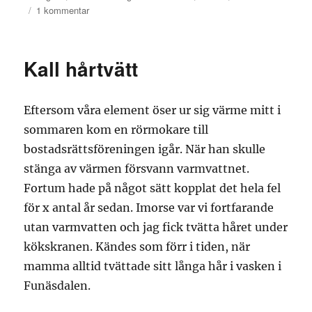
den
till
1 kommentar
Ordningen
återställd
Kall hårtvätt
Eftersom våra element öser ur sig värme mitt i
sommaren kom en rörmokare till
bostadsrättsföreningen igår. När han skulle
stänga av värmen försvann varmvattnet.
Fortum hade på något sätt kopplat det hela fel
för x antal år sedan. Imorse var vi fortfarande
utan varmvatten och jag fick tvätta håret under
kökskranen. Kändes som förr i tiden, när
mamma alltid tvättade sitt långa hår i vasken i
Funäsdalen.