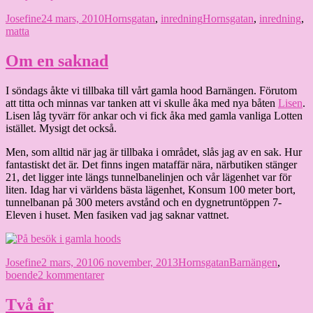
Författare
Publicerat
Kategorier
Etiketter
Josefine
24 mars, 2010
Hornsgatan
,
inredning
Hornsgatan
,
inredning
,
den
matta
Om en saknad
I söndags åkte vi tillbaka till vårt gamla hood Barnängen. Förutom
att titta och minnas var tanken att vi skulle åka med nya båten
Lisen
.
Lisen låg tyvärr för ankar och vi fick åka med gamla vanliga Lotten
istället. Mysigt det också.
Men, som alltid när jag är tillbaka i området, slås jag av en sak. Hur
fantastiskt det är. Det finns ingen mataffär nära, närbutiken stänger
21, det ligger inte längs tunnelbanelinjen och vår lägenhet var för
liten. Idag har vi världens bästa lägenhet, Konsum 100 meter bort,
tunnelbanan på 300 meters avstånd och en dygnetruntöppen 7-
Eleven i huset. Men fasiken vad jag saknar vattnet.
Författare
Publicerat
Kategorier
Etiketter
Josefine
2 mars, 2010
6 november, 2013
Hornsgatan
Barnängen
,
den
till
boende
2 kommentarer
Om
en
Två år
saknad