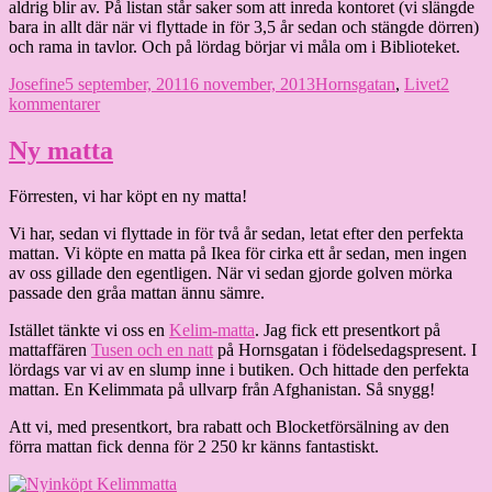
aldrig blir av. På listan står saker som att inreda kontoret (vi slängde
bara in allt där när vi flyttade in för 3,5 år sedan och stängde dörren)
och rama in tavlor. Och på lördag börjar vi måla om i Biblioteket.
Författare
Publicerat
Kategorier
Josefine
5 september, 2011
6 november, 2013
Hornsgatan
,
Livet
2
den
till
kommentarer
Dags
att
Ny matta
styra
upp
Förresten, vi har köpt en ny matta!
hemmet
Vi har, sedan vi flyttade in för två år sedan, letat efter den perfekta
mattan. Vi köpte en matta på Ikea för cirka ett år sedan, men ingen
av oss gillade den egentligen. När vi sedan gjorde golven mörka
passade den gråa mattan ännu sämre.
Istället tänkte vi oss en
Kelim-matta
. Jag fick ett presentkort på
mattaffären
Tusen och en natt
på Hornsgatan i födelsedagspresent. I
lördags var vi av en slump inne i butiken. Och hittade den perfekta
mattan. En Kelimmata på ullvarp från Afghanistan. Så snygg!
Att vi, med presentkort, bra rabatt och Blocketförsälning av den
förra mattan fick denna för 2 250 kr känns fantastiskt.