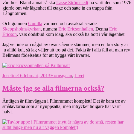
vårt hus. Bland annat så ska
Lasse Strömstedt
ha varit den som 1976
gjorde om vår lägenhet till etage och satte in en trappa från
Långholmen.
Och grannen
Gunilla
var med och avsakraliserade
Skeppsholmskyrkan
, numera
Eric Ericsonhallen
. Denna
Eric
Ericson
, vars dödsbud kom idag, ska också ha bott i vår lägenhet.
Jag vet inte om något av ovanstående stämmer, men en bra story är
ju alltid kul, så jag väljer att tro på det. Fakta är i alla fall att man rev
Bellmans födelsehus för att bygga vårt kvarter.
Författare
Publicerat
Kategorier
Josefine
16 februari, 2013
Hornsgatan
,
Livet
den
Måste jag se alla filmerna också?
Äntligen är filmväggen i Filmrummet komplett! Det är bara tre av
småtavlorna som är nyuppsatta, men intrycket tidigare har varit
halvt.