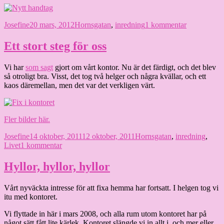
Författare
Publicerat
Kategorier
till
Josefine
20 mars, 2012
Hornsgatan
,
inredning
1 kommentar
den
Slutet
på
Ett stort steg för oss
en
fyraårskris
Vi har
som sagt
gjort om vårt kontor. Nu är det färdigt, och det blev
så otroligt bra. Visst, det tog två helger och några kvällar, och ett
kaos däremellan, men det var det verkligen värt.
Fler bilder här.
Författare
Publicerat
Kategorier
Josefine
14 oktober, 2011
12 oktober, 2011
Hornsgatan
,
inredning
,
den
till
Livet
1 kommentar
Ett
stort
Hyllor, hyllor, hyllor
steg
för
Vårt nyväckta intresse för att fixa hemma har fortsatt. I helgen tog vi
oss
itu med kontoret.
Vi flyttade in här i mars 2008, och alla rum utom kontoret har på
något sätt fått lite kärlek. Kontoret slängde vi in allt i, och mer eller