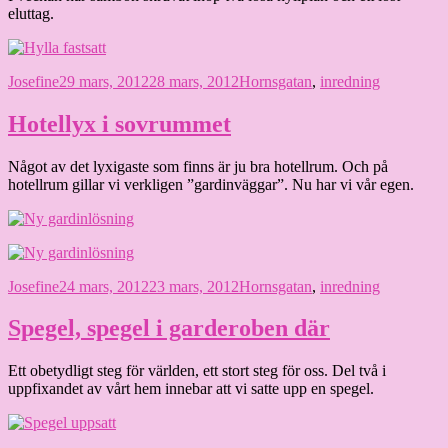
eluttag.
Författare
Publicerat
Kategorier
Josefine
29 mars, 2012
28 mars, 2012
Hornsgatan
,
inredning
den
Hotellyx i sovrummet
Något av det lyxigaste som finns är ju bra hotellrum. Och på
hotellrum gillar vi verkligen ”gardinväggar”. Nu har vi vår egen.
Författare
Publicerat
Kategorier
Josefine
24 mars, 2012
23 mars, 2012
Hornsgatan
,
inredning
den
Spegel, spegel i garderoben där
Ett obetydligt steg för världen, ett stort steg för oss. Del två i
uppfixandet av vårt hem innebar att vi satte upp en spegel.