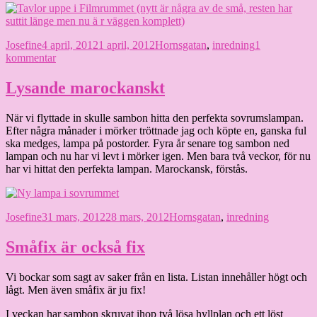
Författare
Publicerat
Kategorier
Josefine
4 april, 2012
1 april, 2012
Hornsgatan
,
inredning
1
den
till
kommentar
Måste
jag
Lysande marockanskt
se
alla
När vi flyttade in skulle sambon hitta den perfekta sovrumslampan.
filmerna
Efter några månader i mörker tröttnade jag och köpte en, ganska ful
också?
ska medges, lampa på postorder. Fyra år senare tog sambon ned
lampan och nu har vi levt i mörker igen. Men bara två veckor, för nu
har vi hittat den perfekta lampan. Marockansk, förstås.
Författare
Publicerat
Kategorier
Josefine
31 mars, 2012
28 mars, 2012
Hornsgatan
,
inredning
den
Småfix är också fix
Vi bockar som sagt av saker från en lista. Listan innehåller högt och
lågt. Men även småfix är ju fix!
I veckan har sambon skruvat ihop två lösa hyllplan och ett löst