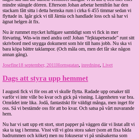
mindre stängde dörren. Eftersom Johan arbetar hemifrån har den
stackarn fått sitta i detta hemska rum i cirka 6 455 timmar sedan vi
flyttade in. Igår gick vi till Järnia och handlade loss och så har vi
ägnat helgen åt fix.
Nu är rummet mycket luftigare samtidigt som vi fick in mer
förvaring. Win-win med andra ord! Johan ”fejktapetserade” runt sitt
skrivbord med snygga dokument som hör till hans jobb. Nu ska vi
bara köpa bättre taklampor. (Och måla om, men det får ske någon
annan gång).
Författare
Publicerat
Kategorier
Josefine
18 september, 2011
Hornsgatan
,
inredning
,
Livet
den
Dags att styra upp hemmet
I augusti fick vi för oss att vi skulle flytta. Radade upp orsaker till
varför vi inte ville bo kvar och gick på visning. Lägenheten var bra.
Området inte lika. Jodå, fantastiskt för väldigt många, men inget för
oss. Så vi bestämde oss för att bo kvar. Och satsa på vårt nuvarande
hem.
Nu har vi satt upp ett stort, stort papper på väggen där vi listat allt vi
ska ta tag i hemma. Visst vill vi göra stora saker (som att fixa båda
badrummen och köket) men nu fokuserar vi på småsakerna som