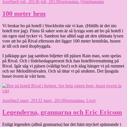
Författare
Publicerat
Kategorier
Josefine
6 juli, 2013
6 juli, 2013
Hornsgatan
,
Östgötagatan
den
100 meter hem
Vi brukar bo på hotell i Stockholm när vi kan. (Hittills är det nio
hotell tror jag). Finns få saker som är så lyxiga som att bo på hotell i
sin egen stad tycker vi. Sambon har alltid sagt att den ultimata lyxen
vore att bo på Rival eftersom det ligger 100 meter hemifrån, husen
är till och med ihopbyggda.
I julklapp gav jag sambon biljetter till pjäsen Rain man, som spelas
på Rival. Och i födelsedagspresent fick han hotellövernattning på
Rival. Igår såg vi pjäsen (väldigt bra!) och idag hänger vi på rummet
och ser Melodifestivalen. Och så tittar vi på utsikten. Det ljusgula
huset överst är vårt hem.
Författare
Publicerat
Kategorier
Josefine
2 mars, 2013
2 mars, 2013
Hornsgatan
,
Livet
den
Legenderna, grannarna och Eric Ericson
Enligt legenden (alltså grannarna) har det hänt mycket spännande i