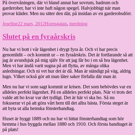
På övervåningen, där vi bland annat har sovrum, badrum och
garderober, har vi inte haft någon spegel. Halvjobbigt när man
provar kläder. Men nu sitter den där, på insidan av en garderobsdörr.
Författare
Publicerat
Kategorier
Josefine
22 mars, 2012
Hornsgatan
,
inredning
den
Slutet på en fyraårskris
Nu har vi bott i vår lägenhet i drygt fyra år. Och vi har precis
genomlidit – och kommit ur – en fyraårskris. Det är fortfarande så att
jag är avundsjuk på mig själv för att jag får bo i en så bra lägenhet.
Men vi har ändå varit sugna på att flytta, av många olika
anledningar. Och ni vet hur det är då. Man är ständigt på väg, aldrig
lugn. Vilket också gör att man låter saker förfalla där man är.
Men nu har vi som sagt kommit ur krisen. Det som behövdes var en
alldeles perfekt lägenhet. På en alldeles perfekt plats. När vi trots det
valde att bo kvar var det tydligt. Det är här vi ska bo. Så nu
fokuserar vi på att göra vårt hem till det allra bästa. Första steget är
att byta ut alla hemska fönsterhandtag.
Huset är byggt 1889 och nu har vi hittat fönsterhandtag som hör
hemma i hus byggda mellan 1880 och 1910. Och första handtaget är
på plats!