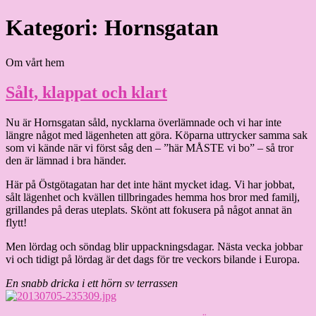
Hoppa
Kategori:
Hornsgatan
Granding.nu
till
innehåll
Om vårt hem
Sålt, klappat och klart
Nu är Hornsgatan såld, nycklarna överlämnade och vi har inte
längre något med lägenheten att göra. Köparna uttrycker samma sak
som vi kände när vi först såg den – ”här MÅSTE vi bo” – så tror
den är lämnad i bra händer.
Här på Östgötagatan har det inte hänt mycket idag. Vi har jobbat,
sålt lägenhet och kvällen tillbringades hemma hos bror med familj,
grillandes på deras uteplats. Skönt att fokusera på något annat än
flytt!
Men lördag och söndag blir uppackningsdagar. Nästa vecka jobbar
vi och tidigt på lördag är det dags för tre veckors bilande i Europa.
En snabb dricka i ett hörn sv terrassen