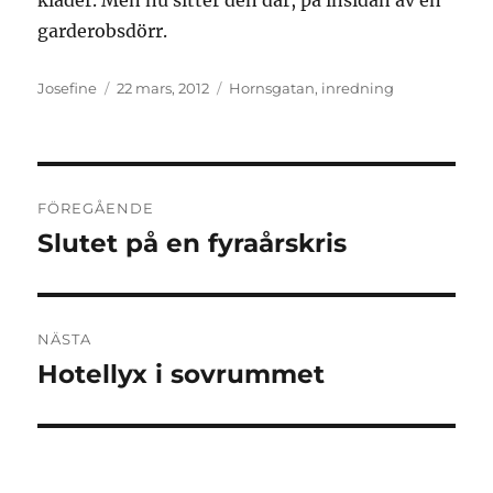
kläder. Men nu sitter den där, på insidan av en
garderobsdörr.
Författare
Publicerat
Kategorier
Josefine
22 mars, 2012
Hornsgatan
,
inredning
den
Inläggsnavigering
FÖREGÅENDE
Slutet på en fyraårskris
Föregående
inlägg:
NÄSTA
Hotellyx i sovrummet
Nästa
inlägg: