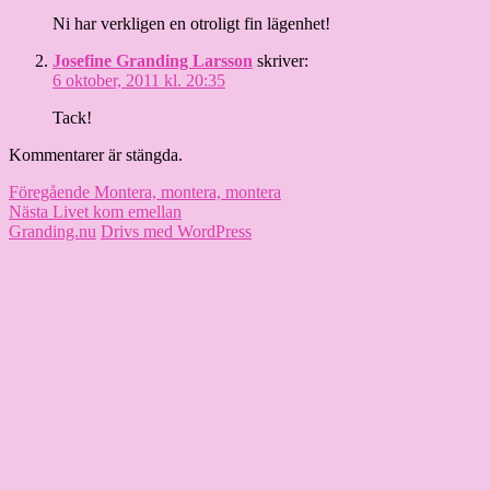
Ni har verkligen en otroligt fin lägenhet!
Josefine Granding Larsson
skriver:
6 oktober, 2011 kl. 20:35
Tack!
Kommentarer är stängda.
Inläggsnavigering
Föregående
Föregående
Montera, montera, montera
Nästa
inlägg:
Nästa
Livet kom emellan
inlägg:
Granding.nu
Drivs med WordPress