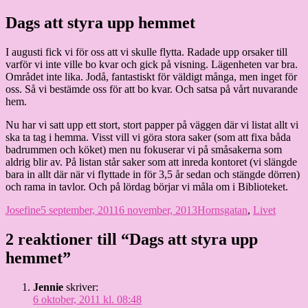
Hoppa
Dags att styra upp hemmet
Granding.nu
till
innehåll
I augusti fick vi för oss att vi skulle flytta. Radade upp orsaker till
varför vi inte ville bo kvar och gick på visning. Lägenheten var bra.
Området inte lika. Jodå, fantastiskt för väldigt många, men inget för
oss. Så vi bestämde oss för att bo kvar. Och satsa på vårt nuvarande
hem.
Nu har vi satt upp ett stort, stort papper på väggen där vi listat allt vi
ska ta tag i hemma. Visst vill vi göra stora saker (som att fixa båda
badrummen och köket) men nu fokuserar vi på småsakerna som
aldrig blir av. På listan står saker som att inreda kontoret (vi slängde
bara in allt där när vi flyttade in för 3,5 år sedan och stängde dörren)
och rama in tavlor. Och på lördag börjar vi måla om i Biblioteket.
Författare
Publicerat
Kategorier
Josefine
5 september, 2011
6 november, 2013
Hornsgatan
,
Livet
den
2 reaktioner till “Dags att styra upp
hemmet”
Jennie
skriver:
6 oktober, 2011 kl. 08:48