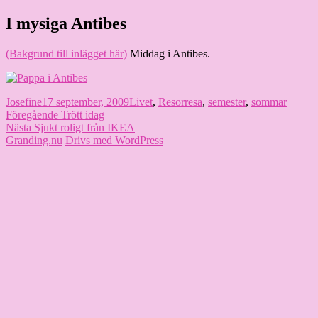
Hoppa
I mysiga Antibes
Granding.nu
till
innehåll
(Bakgrund till inlägget här)
Middag i Antibes.
Författare
Publicerat
Kategorier
Etiketter
Josefine
17 september, 2009
Livet
,
Resor
resa
,
semester
,
sommar
Inläggsnavigering
den
Föregående
Föregående
Trött idag
Nästa
inlägg:
Nästa
Sjukt roligt från IKEA
inlägg:
Granding.nu
Drivs med WordPress