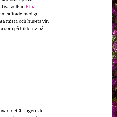
aktiva vulkan
Etna
.
som ståtade med 30
lata mista och husets vin
bra som på bilderna på
uvar: det är ingen idé.