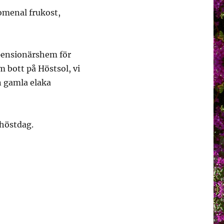
omenal frukost,
 pensionärshem för
 bott på Höstsol, vi
n gamla elaka
 höstdag.