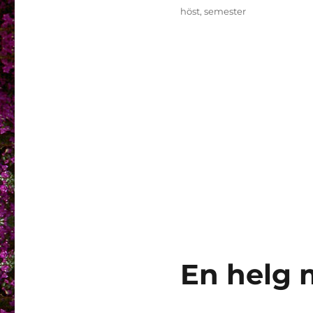
Etiketter
höst
,
semester
En helg 