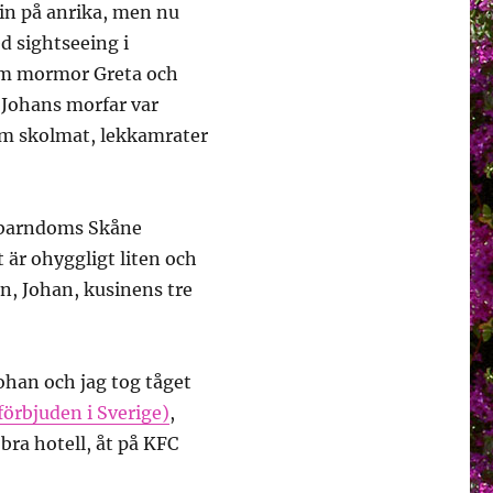
in på anrika, men nu
d sightseeing i
om mormor Greta och
(Johans morfar var
om skolmat, lekkamrater
n barndoms Skåne
är ohyggligt liten och
n, Johan, kusinens tre
ohan och jag tog tåget
förbjuden i Sverige)
,
ra hotell, åt på KFC