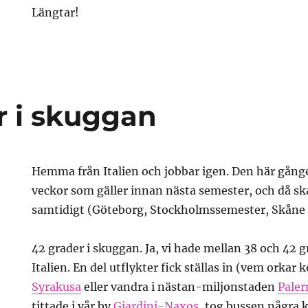
Längtar!
r i skuggan
Hemma från Italien och jobbar igen. Den här gången
veckor som gäller innan nästa semester, och då s
samtidigt (Göteborg, Stockholmssemester, Skån
42 grader i skuggan. Ja, vi hade mellan 38 och 42 
Italien. En del utflykter fick ställas in (vem orkar 
Syrakusa
eller vandra i nästan-miljonstaden
Pale
tittade i vår by
Giardini-Naxos
, tog bussen några k