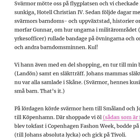
Svärmor mötte oss på flygplatsen och vi checkade 
sunkiga, Hotell Christian IV. Sedan följde dagar me
svärmors barndoms- och uppväxtstad, historier 
morfar Gunnar, om hur ungarna i militärområdet 
yrkesofficer) rullade bandage på övningarna och 
och andra barndomsminnen. Kul!
Vi hann även med en del shopping, en tur till mi
(Landön) samt en släktträff. Johans mammas släkt 
nu var alla samlade i Skåne. (Svärmor, hennes kusi
små barn. That’s it.)
På lördagen körde svärmor hem till Småland och J
till Köpenhamn. Där shoppade vi öl
(sådan som är 
blev tokfast i Copenhagen Fashon Week, bodde på b
(till Johans absoluta lycka) och gick på Tivoli.