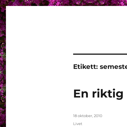
Granding.nu
Etikett:
semest
En riktig
Publicerat
18 oktober, 2010
den
Kategorier
Livet