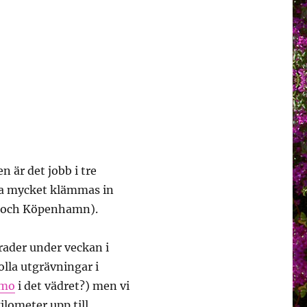
 är det jobb i tre
ka mycket klämmas in
e och Köpenhamn).
grader under veckan i
kolla utgrävningar i
rmo
i det vädret?) men vi
ilometer upp till