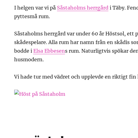
I helgen var vi på
Såstaholms herrgård
i Täby. Fen
pyttesmå rum.
Såstaholms herrgård var under 60 år Höstsol, ett
skådespelare. Alla rum har namn från en skådis som
bodde i
Elsa Ebbesen
s rum. Naturligtvis spökar de
husmodern.
Vi hade tur med vädret och upplevde en riktigt fin