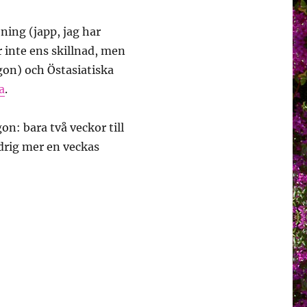
jning (japp, jag har
r inte ens skillnad, men
ögon) och Östasiatiska
a
.
n: bara två veckor till
ldrig mer en veckas