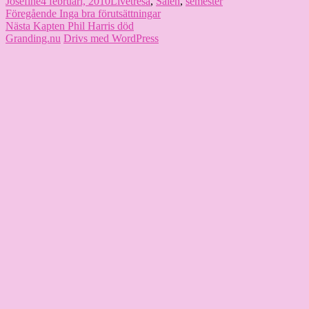
Författare
Publicerat
Kategorier
Etiketter
Josefine
4 februari, 2010
Livet
resa
,
Sälen
,
semester
Inläggsnavigering
den
Föregående
Föregående
Inga bra förutsättningar
Nästa
inlägg:
Nästa
Kapten Phil Harris död
inlägg:
Granding.nu
Drivs med WordPress