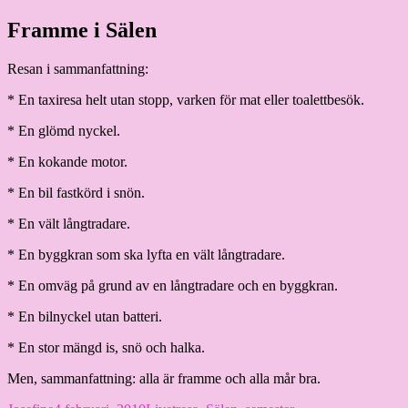
Hoppa
Framme i Sälen
Granding.nu
till
innehåll
Resan i sammanfattning:
* En taxiresa helt utan stopp, varken för mat eller toalettbesök.
* En glömd nyckel.
* En kokande motor.
* En bil fastkörd i snön.
* En vält långtradare.
* En byggkran som ska lyfta en vält långtradare.
* En omväg på grund av en långtradare och en byggkran.
* En bilnyckel utan batteri.
* En stor mängd is, snö och halka.
Men, sammanfattning: alla är framme och alla mår bra.