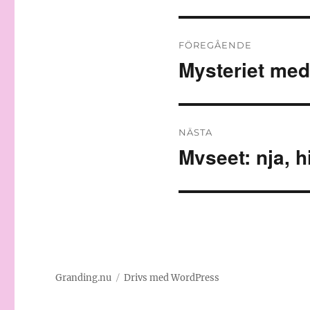
Inläggsnavigeri
FÖREGÅENDE
Mysteriet med
Föregående
inlägg:
NÄSTA
Mvseet: nja, hi
Nästa
inlägg:
Granding.nu
Drivs med WordPress