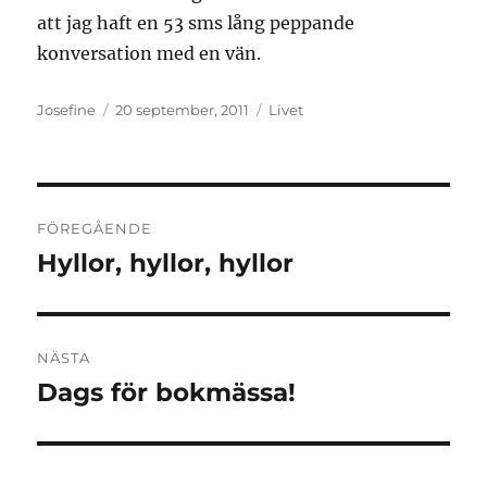
att jag haft en 53 sms lång peppande
konversation med en vän.
Författare
Publicerat
Kategorier
Josefine
20 september, 2011
Livet
den
Inläggsnavigering
FÖREGÅENDE
Hyllor, hyllor, hyllor
Föregående
inlägg:
NÄSTA
Dags för bokmässa!
Nästa
inlägg: