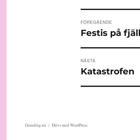
Inläggsnaviger
FÖREGÅENDE
Festis på fjäl
Föregående
inlägg:
NÄSTA
Katastrofen
Nästa
inlägg:
Granding.nu
Drivs med WordPress