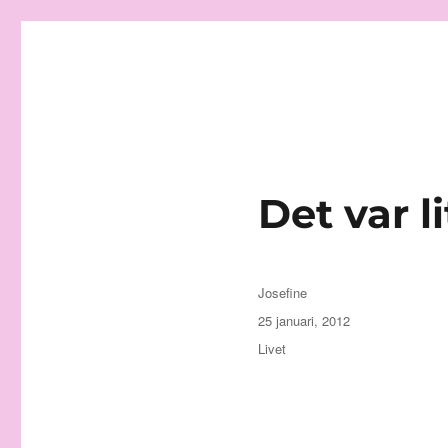
Granding.nu
Det var l
Författare
Josefine
Publicerat
25 januari, 2012
den
Kategorier
Livet