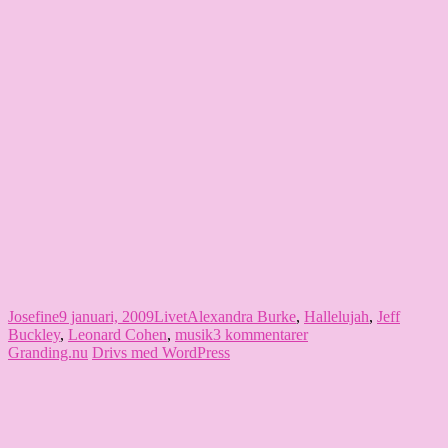
Författare
Publicerat
Kategorier
Etiketter
Josefine
9 januari, 2009
Livet
Alexandra Burke
,
Hallelujah
,
Jeff
den
till
Buckley
,
Leonard Cohen
,
musik
3 kommentarer
Lite
Granding.nu
Drivs med WordPress
fredagsmusik
–
Hallelujah