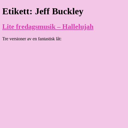
Hoppa
Etikett:
Jeff Buckley
Granding.nu
till
innehåll
Lite fredagsmusik – Hallelujah
Tre versioner av en fantastisk låt: