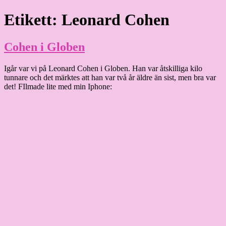
Hoppa
Etikett:
Leonard Cohen
Granding.nu
till
innehåll
Cohen i Globen
Igår var vi på Leonard Cohen i Globen. Han var åtskilliga kilo
tunnare och det märktes att han var två år äldre än sist, men bra var
det! FIlmade lite med min Iphone: