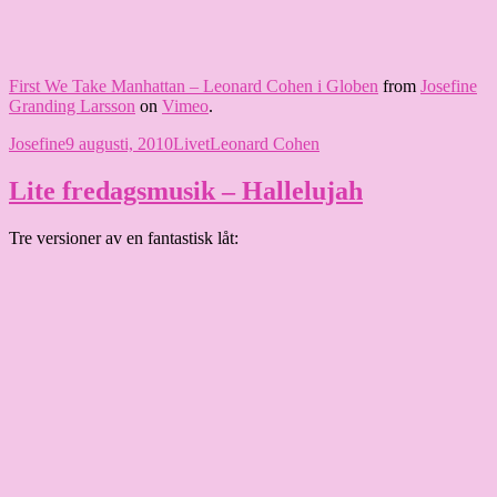
First We Take Manhattan – Leonard Cohen i Globen
from
Josefine
Granding Larsson
on
Vimeo
.
Författare
Publicerat
Kategorier
Etiketter
Josefine
9 augusti, 2010
Livet
Leonard Cohen
den
Lite fredagsmusik – Hallelujah
Tre versioner av en fantastisk låt: