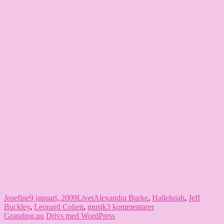
Författare
Publicerat
Kategorier
Etiketter
Josefine
9 januari, 2009
Livet
Alexandra Burke
,
Hallelujah
,
Jeff
den
till
Buckley
,
Leonard Cohen
,
musik
3 kommentarer
Lite
Granding.nu
Drivs med WordPress