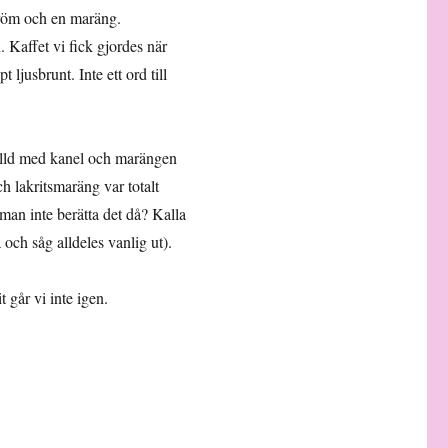
 dröm och en maräng.
 Kaffet vi fick gjordes när
 ljusbrunt. Inte ett ord till
ylld med kanel och marängen
ch lakritsmaräng var totalt
e man inte berätta det då? Kalla
 och såg alldeles vanlig ut).
 går vi inte igen.