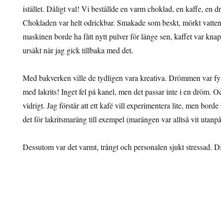
istället. Dåligt val! Vi beställde en varm choklad, en kaffe, en
Chokladen var helt odrickbar. Smakade som beskt, mörkt vatten.
maskinen borde ha fått nytt pulver för länge sen, kaffet var knappt
s
ursäkt när jag gick tillbaka med det.
Med bakverken ville de tydligen vara kreativa. Drömmen var f
med lakrits! Inget fel på kanel, men det passar inte i en dröm. O
vidrigt. Jag förstår att ett kafé vill experimentera lite, men bord
det för lakritsmaräng till exempel (marängen var alltså vit utanpå
Dessutom var det varmt, trångt och personalen sjukt stressad. Dit