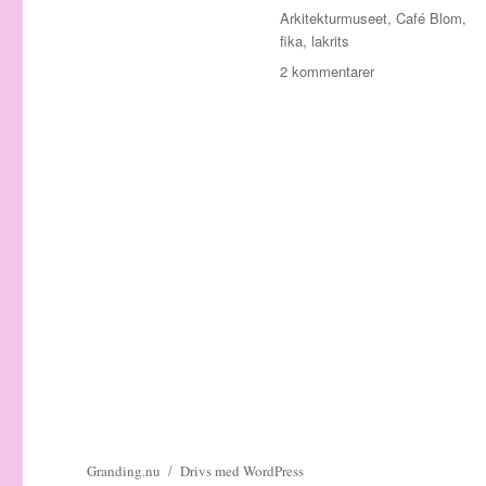
Etiketter
Arkitekturmuseet
,
Café Blom
,
fika
,
lakrits
till
2 kommentarer
Arkitekturmuseet
kafé
ingen
hit
Granding.nu
Drivs med WordPress