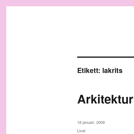
Granding.nu
Etikett:
lakrits
Arkitektu
Publicerat
18 januari, 2009
den
Kategorier
Livet