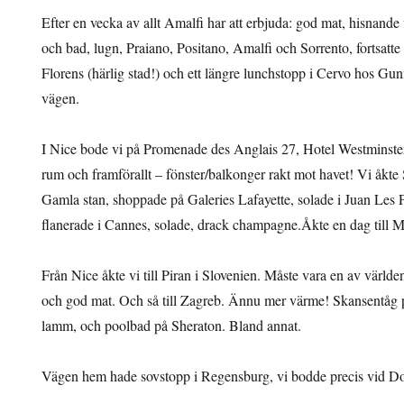
Efter en vecka av allt Amalfi har att erbjuda: god mat, hisnande v
och bad, lugn, Praiano, Positano, Amalfi och Sorrento, fortsatte
Florens (härlig stad!) och ett längre lunchstopp i Cervo hos 
vägen.
I Nice bode vi på Promenade des Anglais 27, Hotel Westminster
rum och framförallt – fönster/balkonger rakt mot havet! Vi åkte
Gamla stan, shoppade på Galeries Lafayette, solade i Juan Les P
flanerade i Cannes, solade, drack champagne.Åkte en dag till 
Från Nice åkte vi till Piran i Slovenien. Måste vara en av världe
och god mat. Och så till Zagreb. Ännu mer värme! Skansentåg på
lamm, och poolbad på Sheraton. Bland annat.
Vägen hem hade sovstopp i Regensburg, vi bodde precis vid D