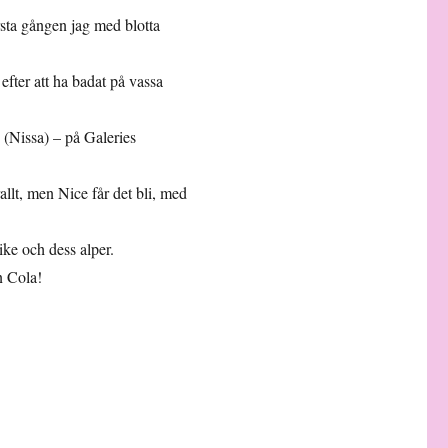
rsta gången jag med blotta
fter att ha badat på vassa
 (Nissa) – på Galeries
allt, men Nice får det bli, med
ke och dess alper.
n Cola!