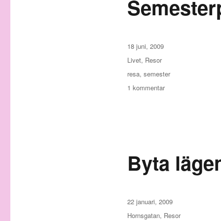
Semester
Publicerat
18 juni, 2009
den
Kategorier
Livet
,
Resor
Etiketter
resa
,
semester
till
1 kommentar
Semesterplanerna
Byta läge
Publicerat
22 januari, 2009
den
Kategorier
Hornsgatan
,
Resor