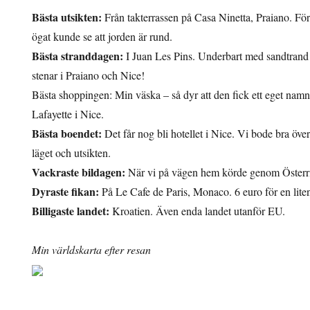
Bästa utsikten:
Från takterrassen på Casa Ninetta, Praiano. Fö
ögat kunde se att jorden är rund.
Bästa stranddagen:
I Juan Les Pins. Underbart med sandtrand e
stenar i Praiano och Nice!
Bästa shoppingen: Min väska – så dyr att den fick ett eget namn
Lafayette i Nice.
Bästa boendet:
Det får nog bli hotellet i Nice. Vi bode bra över
läget och utsikten.
Vackraste bildagen:
När vi på vägen hem körde genom Österri
Dyraste fikan:
På Le Cafe de Paris, Monaco. 6 euro för en lite
Billigaste landet:
Kroatien. Även enda landet utanför EU.
Min världskarta efter resan