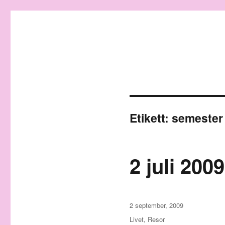
Granding.nu
Etikett:
semester
2 juli 2009
Publicerat
2 september, 2009
den
Kategorier
Livet
,
Resor