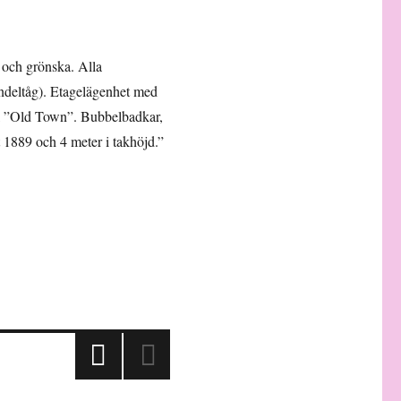
 och grönska. Alla
endeltåg). Etagelägenhet med
ll ”Old Town”. Bubbelbadkar,
gt 1889 och 4 meter i takhöjd.”
FÖR