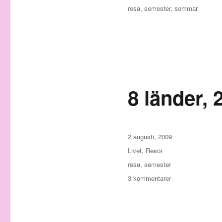
Etiketter
resa
,
semester
,
sommar
8 länder, 
Publicerat
2 augusti, 2009
den
Kategorier
Livet
,
Resor
Etiketter
resa
,
semester
till
3 kommentarer
8
länder,
24
dagar,