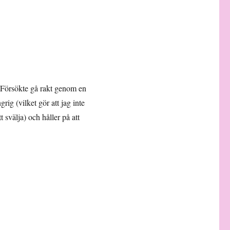
. Försökte gå rakt genom en
g (vilket gör att jag inte
 svälja) och håller på att