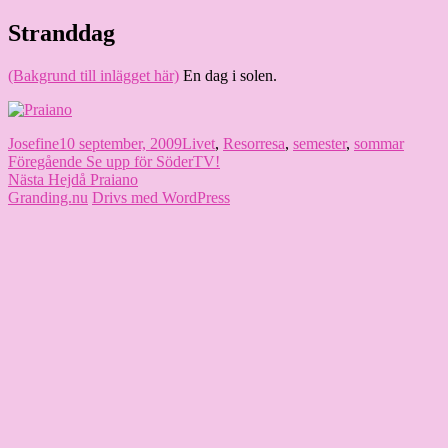
Hoppa
Stranddag
Granding.nu
till
innehåll
(Bakgrund till inlägget här)
En dag i solen.
Författare
Publicerat
Kategorier
Etiketter
Josefine
10 september, 2009
Livet
,
Resor
resa
,
semester
,
sommar
Inläggsnavigering
den
Föregående
Föregående
Se upp för SöderTV!
Nästa
inlägg:
Nästa
Hejdå Praiano
inlägg:
Granding.nu
Drivs med WordPress