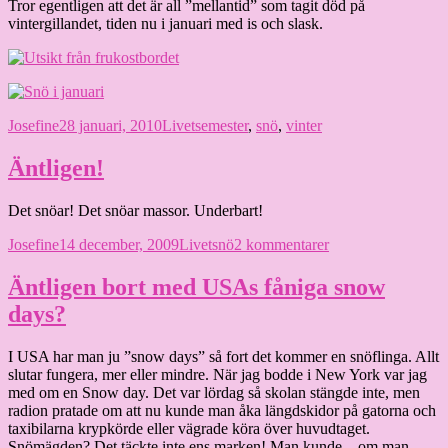
Tror egentligen att det är all ”mellantid” som tagit död på
vintergillandet, tiden nu i januari med is och slask.
Författare
Publicerat
Kategorier
Etiketter
Josefine
28 januari, 2010
Livet
semester
,
snö
,
vinter
den
Äntligen!
Det snöar! Det snöar massor. Underbart!
Författare
Publicerat
Kategorier
Etiketter
till
Josefine
14 december, 2009
Livet
snö
2 kommentarer
den
Äntligen!
Äntligen bort med USAs fåniga snow
days?
I USA har man ju ”snow days” så fort det kommer en snöflinga. Allt
slutar fungera, mer eller mindre. När jag bodde i New York var jag
med om en Snow day. Det var lördag så skolan stängde inte, men
radion pratade om att nu kunde man åka längdskidor på gatorna och
taxibilarna krypkörde eller vägrade köra över huvudtaget.
Snömägden? Det täckte inte ens marken! Man kunde – om man