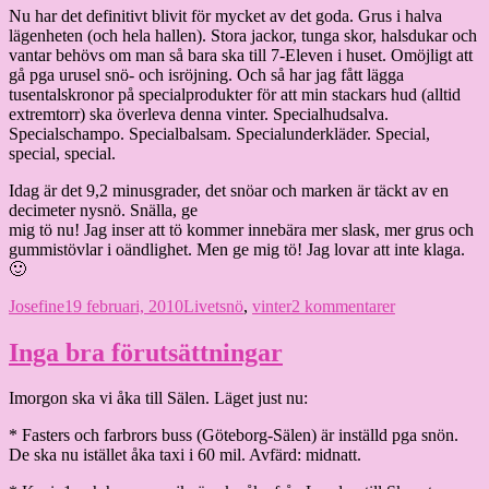
Nu har det definitivt blivit för mycket av det goda. Grus i halva
lägenheten (och hela hallen). Stora jackor, tunga skor, halsdukar och
vantar behövs om man så bara ska till 7-Eleven i huset. Omöjligt att
gå pga urusel snö- och isröjning. Och så har jag fått lägga
tusentalskronor på specialprodukter för att min stackars hud (alltid
extremtorr) ska överleva denna vinter. Specialhudsalva.
Specialschampo. Specialbalsam. Specialunderkläder. Special,
special, special.
Idag är det 9,2 minusgrader, det snöar och marken är täckt av en
decimeter nysnö. Snälla, ge
mig tö nu! Jag inser att tö kommer innebära mer slask, mer grus och
gummistövlar i oändlighet. Men ge mig tö! Jag lovar att inte klaga.
🙂
Författare
Publicerat
Kategorier
Etiketter
till
Josefine
19 februari, 2010
Livet
snö
,
vinter
2 kommentarer
den
En
ny
Inga bra förutsättningar
istid?
Imorgon ska vi åka till Sälen. Läget just nu:
* Fasters och farbrors buss (Göteborg-Sälen) är inställd pga snön.
De ska nu istället åka taxi i 60 mil. Avfärd: midnatt.