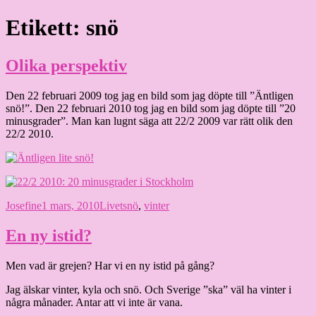
Hoppa
Etikett:
snö
Granding.nu
till
innehåll
Olika perspektiv
Den 22 februari 2009 tog jag en bild som jag döpte till ”Äntligen
snö!”. Den 22 februari 2010 tog jag en bild som jag döpte till ”20
minusgrader”. Man kan lugnt säga att 22/2 2009 var rätt olik den
22/2 2010.
Författare
Publicerat
Kategorier
Etiketter
Josefine
1 mars, 2010
Livet
snö
,
vinter
den
En ny istid?
Men vad är grejen? Har vi en ny istid på gång?
Jag älskar vinter, kyla och snö. Och Sverige ”ska” väl ha vinter i
några månader. Antar att vi inte är vana.