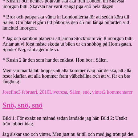
* Kusin1 och hennes pojkvän ska åka från London till Skavsta
imorgon bitti. Skavsta har varit stängt pga snö hela dagen.
* Bror och pappa ska vänta in Londoniterna för att sedan köra till
Sälen. Om planet går i tid påbörjas den 45 mil långa bilfärden vid
lunchtid imorgon.
* Jag och sambon planerar att lämna Stockholm vid 8 imorgon bitti.
Antar att vi först måste skotta ut bilen ur en snöhög på Hornsgatan.
Spade? Nej, sånt äger inte vi.
* Kusin 2 är den som har det enklast. Hon bor i Sälen.
Men sammanfattat: hoppas att alla kommer iväg när de ska, att alla
resor klaffar, att alla kommer fram välbehållna och att vi får en bra
långhelg!
Författare
Publicerat
Kategorier
Etiketter
till
Josefine
3 februari, 2010
Livet
resa
,
Sälen
,
snö
,
vinter
2 kommentarer
den
In
br
Snö, snö, snö
för
Bild 1: För exakt en månad sedan landade jag här. Bild 2: Utsikt
från jobbet idag.
Jag älskar snö och vinter. Men just nu är till och med jag trött på det.