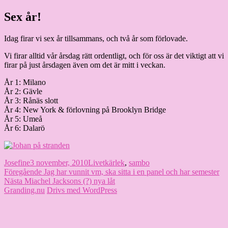
Hoppa
Sex år!
Granding.nu
till
innehåll
Idag firar vi sex år tillsammans, och två år som förlovade.
Vi firar alltid vår årsdag rätt ordentligt, och för oss är det viktigt att vi
firar på just årsdagen även om det är mitt i veckan.
År 1: Milano
År 2: Gävle
År 3: Rånäs slott
År 4: New York & förlovning på Brooklyn Bridge
År 5: Umeå
År 6: Dalarö
Författare
Publicerat
Kategorier
Etiketter
Josefine
3 november, 2010
Livet
kärlek
,
sambo
Inläggsnavigering
den
Föregående
Föregående
Jag har vunnit vm, ska sitta i en panel och har semester
Nästa
inlägg:
Nästa
Miachel Jacksons (?) nya låt
inlägg:
Granding.nu
Drivs med WordPress